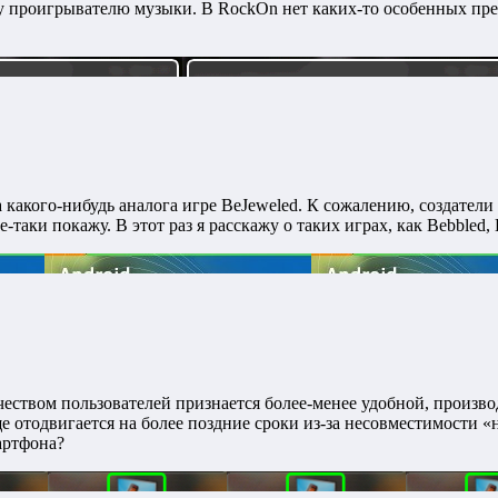
у проигрывателю музыки. В RockOn нет каких-то особенных пре
 какого-нибудь аналога игре BeJeweled. К сожалению, создател
аки покажу. В этот раз я расскажу о таких играх, как Bebbled, Blo
чеством пользователей признается более-менее удобной, произво
 отодвигается на более поздние сроки из-за несовместимости «н
артфона?