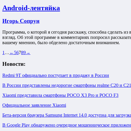
Android-лентяйка
Игорь Сопрун
Программа, о которой я сегодня расскажу, способна сделать из
взгляд. Об этой программе в комментариях попросил рассказать
вашему мнению, было обделено достаточным вниманием.
1
…
←
5
6
7
8
9
→
Новости:
Redmi 9T официально поступает в продажу в России
В России представлены недорогие смартфоны realme C20 и C2
Xiaomi представила смартфоны POCO X3 Pro и POCO F3
Официальное заявление Xiaomi
Бета-версия браузера Samsung Internet 14.0 доступна для загрузки
В Google Play обнаружено очередное мошенническое приложе