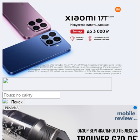
erid: 2VfnxxmNzs5
РЕКЛАМА