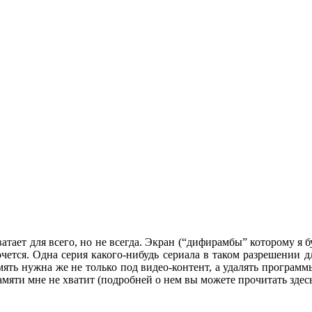
хватает для всего, но не всегда. Экран (“дифирамбы” которому я
чется. Одна серия какого-нибудь сериала в таком разрешении дл
память нужна же не только под видео-контент, а удалять програм
мяти мне не хватит (подробней о нем вы можете прочитать здесь