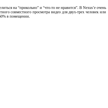
елиться на “прикольно” и “что-то не нравится”. В Nexus’е очень
ртного совместного просмотра видео для двух-трех человек или
~60% в помещении.