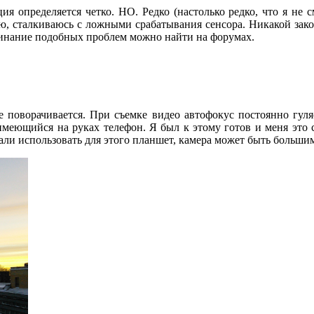
я определяется четко. НО. Редко (настолько редко, что я не с
лю, сталкиваюсь с ложными срабатывания сенсора. Никакой зак
инание подобных проблем можно найти на форумах.
не поворачивается. При съемке видео автофокус постоянно гуля
меющийся на руках телефон. Я был к этому готов и меня это с
али использовать для этого планшет, камера может быть больши