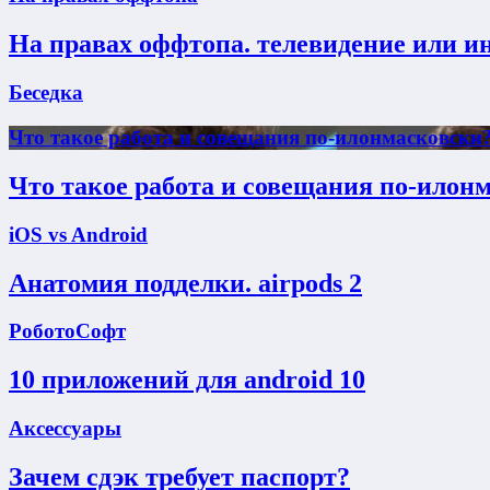
На правах оффтопа. телевидение или и
Беседка
Что такое работа и совещания по-илонмасковски
Что такое работа и совещания по-илон
iOS vs Android
Анатомия подделки. airpods 2
РоботоСофт
10 приложений для android 10
Аксессуары
Зачем сдэк требует паспорт?