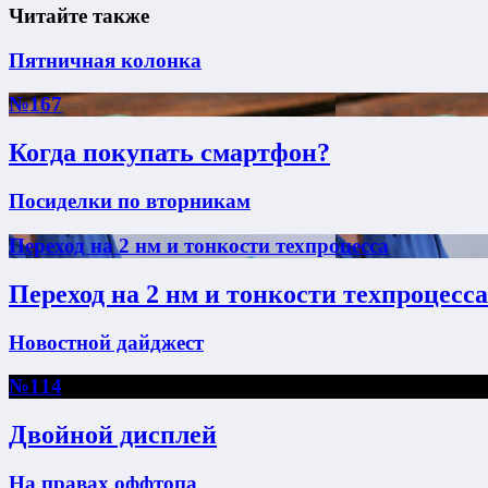
Читайте также
Пятничная колонка
№167
Когда покупать смартфон?
Посиделки по вторникам
Переход на 2 нм и тонкости техпроцесса
Переход на 2 нм и тонкости техпроцесса
Новостной дайджест
№114
Двойной дисплей
На правах оффтопа