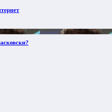
нтернет
?
масковски?