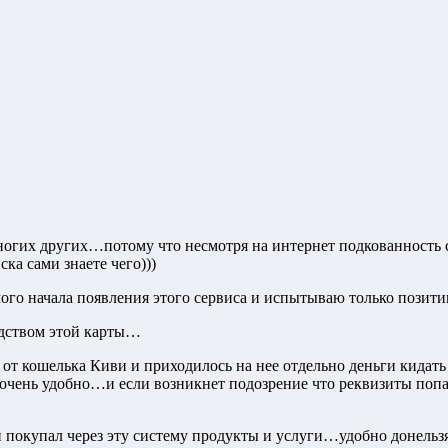
огих других…потому что несмотря на интернет подкованность 
ка сами знаете чего)))
ого начала появления этого сервиса и испытываю только позит
едством этой карты…
от кошелька Киви и приходилось на нее отдельно деньги кидать 
чень удобно…и если возникнет подозрение что реквизиты попа
и покупал через эту систему продукты и услуги…удобно донель