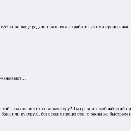
рнут? киви ваще редкостная шняга с грабительскими процентами
 обманывают…
и, чтобы ты пиарил их говноконтору? Ты сравни какой жёсткий пр
ой банк или кукуруза, без всяких процентов, с таким же быстры