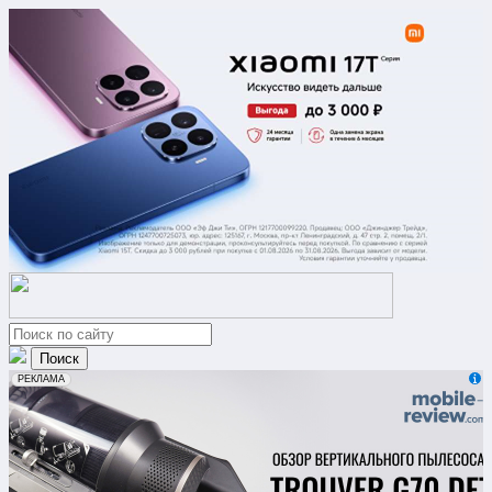
erid: 2VfnxxmNzs5
РЕКЛАМА