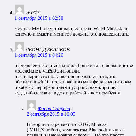
vict777
:
1 сентября 2015 в 02:58
Чем вас MHL не устраивает, есть еще WI-FI Mircast, но
конечно и смарт и монитор должны это поддерживать.
ЛЕОНИД БЕЛИКОВ
:
1 сентября 2015 в 04:26
из мелочей не хватает кнопок home и т.п. в большинстве
моделей,не в ущёрб диагонали.
из сценариев использования не хватает того,что
обещали в win10. подключения смартфона к мониторам
и хабам с периферийными устройствами.пришёл
куда,либо,вставил в док и работай как с ноутбуком.
Фидан Садриев
:
2 сентября 2015 в 10:05
В теории это решается с OTG, Miracast
(/MHL/SlimPort), комплектом Bluetooth мышь +
клава и XHaloFloatingWindow… Но это просто