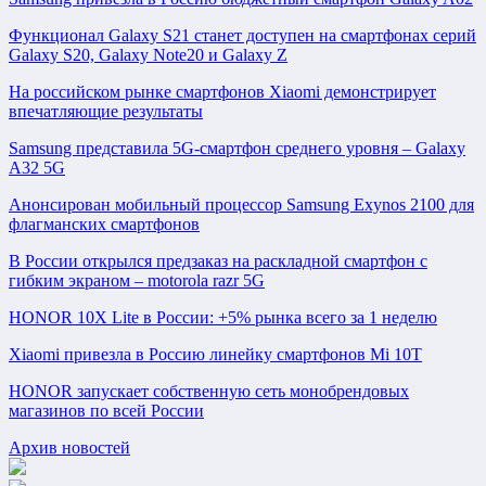
Функционал Galaxy S21 станет доступен на смартфонах серий
Galaxy S20, Galaxy Note20 и Galaxy Z
На российском рынке смартфонов Xiaomi демонстрирует
впечатляющие результаты
Samsung представила 5G-смартфон среднего уровня – Galaxy
A32 5G
Анонсирован мобильный процессор Samsung Exynos 2100 для
флагманских смартфонов
В России открылся предзаказ на раскладной смартфон с
гибким экраном – motorola razr 5G
HONOR 10X Lite в России: +5% рынка всего за 1 неделю
Xiaomi привезла в Россию линейку смартфонов Mi 10T
HONOR запускает собственную сеть монобрендовых
магазинов по всей России
Архив новостей