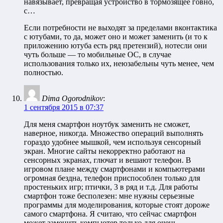
навязывает, превращая устройство в тормозящее говно,
с…
Если потребности не выходят за пределами вконтактика
с ютубами, то да, может оно и может заменить (и то к
приложению ютуба есть ряд претензий), нотесли они
чуть больше — то мобильные ОС, в случае
использования только их, неюзабельны чуть менее, чем
полностью.
Dima Ogorodnikov
:
1 сентября 2015 в 07:37
Для меня смартфон ноутбук заменить не сможет,
наверное, никогда. Множество операций выполнять
гораздо удобнее мышкой, чем используя сенсорный
экран. Многие сайты некорректно работают на
сенсорных экранах, глючат и вешают телефон. В
игровом плане между смартфонами и компьютерами
огромная бездна, телефон приспособлен только для
простеньких игр; птички, 3 в ряд и т.д. Для работы
смартфон тоже бесполезен: мне нужны серьезные
программы для моделирования, которые стоят дороже
самого смартфона. Я считаю, что сейчас смартфон
может заменить компьютер только для очень