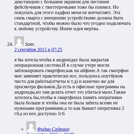
докстанцию с большим экраном для листания
фейсбучиков с твиттерочками тоже бы поимел. Но
покупать для этого падфон меня не впечатляет. Эта
связь смарта с внешними устройствами должна быть
стандартной, чтобы можно было что угодно подключать
к любому устройству. Иначе идея мертва.
Sam
:
2 сентября 2015 в 07:25
я бы хотела,чтобы в андроидах была закрытая
операционная система.И в случае утере могли
заблокировать смартфон,как на айфоне.А так сматрфон
мне заменяет практически все, пользуюсь ноутбуком
чисто для работы(отчеты и т.д) и конечно же для
просмотра фильмов.Да есть и офисные программы на
андроиды,но там делать отчет это убиться мало.Также
хотелось бы,чтобы в смартфонах память оперативки
была больше и чтобы она не была забита всеми не
нужными программами,а то как бывает оперативка 2
гб,а из нех доступно 1гб
Фидан Садриев
: