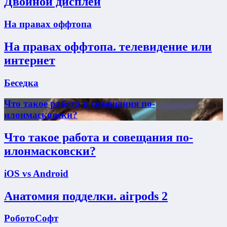
Двойной дисплей
На правах оффтопа
На правах оффтопа. телевидение или
интернет
Беседка
Что такое работа и совещания по-
илонмасковски?
Что такое работа и совещания по-
илонмасковски?
iOS vs Android
Анатомия подделки. airpods 2
РоботоСофт