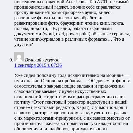
повседневных задач мой Acer Iconia Tab A701, не самый
производительный гаджет, вполне себе справляется:
прослушивание/просмотр/обрезка аудио, видео-
различные форматы, несложная обработка/
редактирование фото, браузеринг, чтение книг, почта,
погода, новости, ТВ, радио, работа с офисными
документами (word, exel, power point) облачные сервисы,
чтение книг/журналов в различных форматах… Что я
упустил?
Великий кукурузо
:
1 сентября 2015 в 07:36
Уже сидел половину года исключительно на мобилке —
ну их нафиг. Основная проблема — ОС для смартфонов:
самостоятельно закрывающие вкладки и приложения,
слабонастраиваемые, с кучей искусственных
огианичений, с идиотизмом в распространении софта
по типу «Этот текстовый редактор недоступен в вашей
стране» (Текстовый редактор, Карл!), с уймой зондов и
сервисов, которые здорово жрут аккумулятор и трафик,
с их маректологами-придурками, с их зависиомостью от
производителя железа который зачастую кладёт болт на
обновления или, наоборот, принудительно их