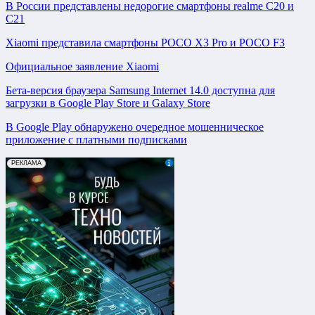
В России представлены недорогие смартфоны realme C20 и
C21
Xiaomi представила смартфоны POCO X3 Pro и POCO F3
Официальное заявление Xiaomi
Бета-версия браузера Samsung Internet 14.0 доступна для
загрузки в Google Play Store и Galaxy Store
В Google Play обнаружено очередное мошенническое
приложение с платными подписками