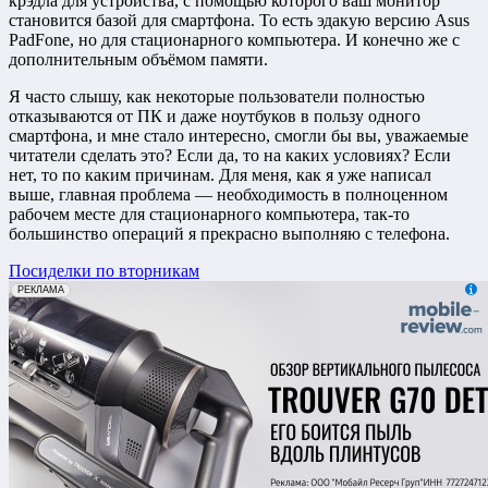
крэдла для устройства, с помощью которого ваш монитор
становится базой для смартфона. То есть эдакую версию Asus
PadFone, но для стационарного компьютера. И конечно же с
дополнительным объёмом памяти.
Я часто слышу, как некоторые пользователи полностью
отказываются от ПК и даже ноутбуков в пользу одного
смартфона, и мне стало интересно, смогли бы вы, уважаемые
читатели сделать это? Если да, то на каких условиях? Если
нет, то по каким причинам. Для меня, как я уже написал
выше, главная проблема — необходимость в полноценном
рабочем месте для стационарного компьютера, так-то
большинство операций я прекрасно выполняю с телефона.
Посиделки по вторникам
erid: 2VfnxxmNzs5
РЕКЛАМА