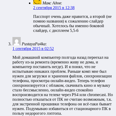
Макс Адов
:
2 сентября 2015 в 12:38
Пасспорт очень даже нравится, а второй (не
помню названия) к сожалению слайдер
обычный. Хотелось бы именно боковой
слайдер, с дисплеем 5,5-6
PustayaPa4ka
:
1 сентября 2015 в 02:52
Мой домашний компьютер полгода назад переехал на
работу из-за ремонта (временно живу не дома, и
компьютер поставить негде). И я понял, что не
испытываю никаких проблем. Раньше комп мне был
нужен для загрузки и хранения файлов, синхронизации
телефона, просмотра онлайн-видео. Теперь телефон
синхронизируется с облаком, скачивать кино и музыку
стало бессмысленно, онлайн-видео спокойно
воспроизводится на телеке через PS4 или chromecast. Но
полностью отказаться от ПК не считаю возможным, т.к.
для экстренной прошивки телефона он всё-таки бывает
нужен. Подумываю избавиться от стационарного ПК в
пользу недорогого лэптопа.