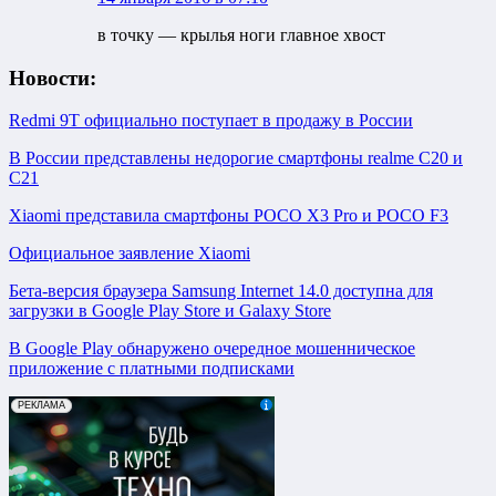
в точку — крылья ноги главное хвост
Новости:
Redmi 9T официально поступает в продажу в России
В России представлены недорогие смартфоны realme C20 и
C21
Xiaomi представила смартфоны POCO X3 Pro и POCO F3
Официальное заявление Xiaomi
Бета-версия браузера Samsung Internet 14.0 доступна для
загрузки в Google Play Store и Galaxy Store
В Google Play обнаружено очередное мошенническое
приложение с платными подписками