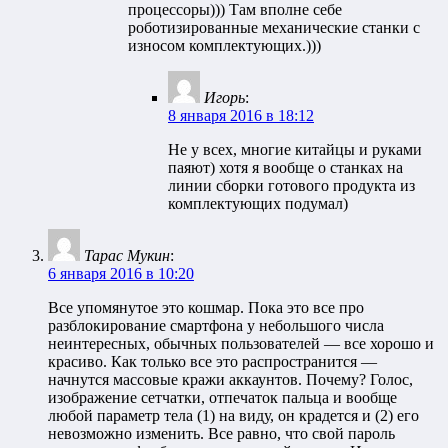
процессоры))) Там вполне себе
роботизированные механические станки с
износом комплектующих.)))
Игорь
:
8 января 2016 в 18:12
Не у всех, многие китайцы и руками
паяют) хотя я вообще о станках на
линии сборки готового продукта из
комплектующих подумал)
Тарас Мукин
:
6 января 2016 в 10:20
Все упомянутое это кошмар. Пока это все про
разблокирование смартфона у небольшого числа
неинтересных, обычных пользователей — все хорошо и
красиво. Как только все это распространится —
начнутся массовые кражи аккаунтов. Почему? Голос,
изображение сетчатки, отпечаток пальца и вообще
любой параметр тела (1) на виду, он крадется и (2) его
невозможно изменить. Все равно, что свой пароль