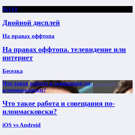
№114
Двойной дисплей
На правах оффтопа
На правах оффтопа. телевидение или
интернет
Беседка
Что такое работа и совещания по-
илонмасковски?
Что такое работа и совещания по-
илонмасковски?
iOS vs Android