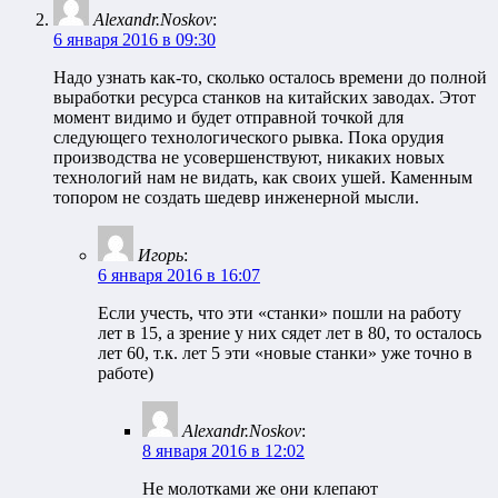
Alexandr.Noskov
:
6 января 2016 в 09:30
Надо узнать как-то, сколько осталось времени до полной
выработки ресурса станков на китайских заводах. Этот
момент видимо и будет отправной точкой для
следующего технологического рывка. Пока орудия
производства не усовершенствуют, никаких новых
технологий нам не видать, как своих ушей. Каменным
топором не создать шедевр инженерной мысли.
Игорь
:
6 января 2016 в 16:07
Если учесть, что эти «станки» пошли на работу
лет в 15, а зрение у них сядет лет в 80, то осталось
лет 60, т.к. лет 5 эти «новые станки» уже точно в
работе)
Alexandr.Noskov
:
8 января 2016 в 12:02
Не молотками же они клепают