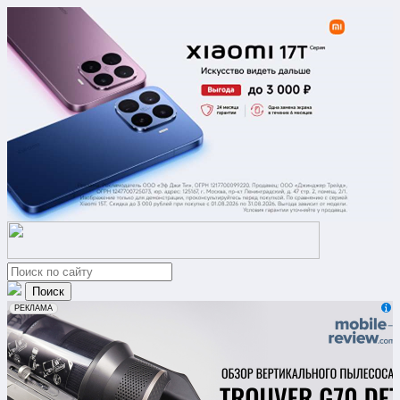
erid: 2VfnxxmNzs5
РЕКЛАМА