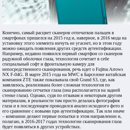
Конечно, самый расцвет сканеров отпечатков пальцев в
смартфонах пришелся на 2015 год и, наверное, в 2016 мода на
установку этого элемента ничуть не угаснет, но в этом году
можно ожидать появления других средств аутентификации.
Например, недавно появился первый смартфон со сканером
радужной оболочки глаза, технология сочетает в себе
специальный софт и фронтальную камеру для
непосредственного сканирования, речь идет о Fujitsu Arrows
NX F-04G. В марте 2015 года на MWC в Барселоне китайская
компания ZTE также показывала свой Grand S3, где, как
заявлялось, реализована более сложная технология по
сканированию сетчатки глаза (она располагается на задней
стенке глаза). Однако, судя по отзывам и некоторым другим
материалам, в реальности там просто делалась фотография
глаза и в последующем проводился анализ исходного фото и
его сравнение с новыми при аутентификации. Так или иначе
– компании делают первые попытки в этом направлении и,
полагаю, в 2016-2017 годах технологии сканирования глаза
будет появляться в других устройствах.