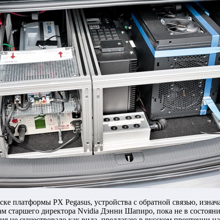
ске платформы PX Pegasus, устройства с обратной связью, изнач
м старшего директора Nvidia Дэнни Шапиро, пока не в состоянии
я не существовало как вида, предлагаю в русском прочтении на