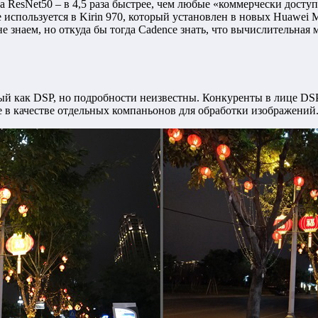
), а ResNet50 – в 4,5 раза быстрее, чем любые «коммерчески дос
 используется в Kirin 970, который установлен в новых Huawei M
знаем, но откуда бы тогда Cadence знать, что вычислительная м
й как DSP, но подробности неизвестны. Конкуренты в лице DSP 
е в качестве отдельных компаньонов для обработки изображений