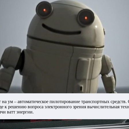
т на ум – автоматическое пилотирование транспортных средств.
оде к решению вопроса электронного зрения вычислительная тех
чи ватт энергии.