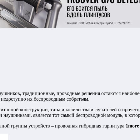
аушников, традиционные, проводные решения остаются наиболее 
а недоступно их беспроводным собратьям.
считанной конструкции, типа и количества излучателей и проче
 наушниками, является тот самый беспроводной модуль, в котор
енной группы устройств – проводная гибридная гарнитура
1more 