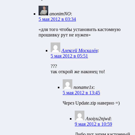
anonimNO
:
5 мая 2012 в 03:34
«для того чтобы установить кастомную
прошивку рут не нужен»
Алексей Москалёв
:
5 мая 2012 в 05:51
???
так открой же наконец то!
noname1x
:
5 мая 2012 в 13:45
Через Update.zip наверно =)
Asoiyu2njwd
:
9 мая 2012 в 10:59
Либо рут затем кастомный