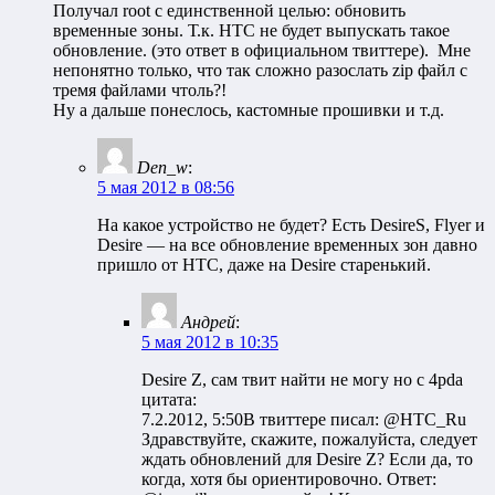
Получал root с единственной целью: обновить
временные зоны. Т.к. HTC не будет выпускать такое
обновление. (это ответ в официальном твиттере). Мне
непонятно только, что так сложно разослать zip файл с
тремя файлами чтоль?!
Ну а дальше понеслось, кастомные прошивки и т.д.
Den_w
:
5 мая 2012 в 08:56
На какое устройство не будет? Есть DesireS, Flyer и
Desire — на все обновление временных зон давно
пришло от HTC, даже на Desire старенький.
Андрей
:
5 мая 2012 в 10:35
Desire Z, сам твит найти не могу но с 4pda
цитата:
7.2.2012, 5:50В твиттере писал: @HTC_Ru
Здравствуйте, скажите, пожалуйста, следует
ждать обновлений для Desire Z? Если да, то
когда, хотя бы ориентировочно. Ответ: