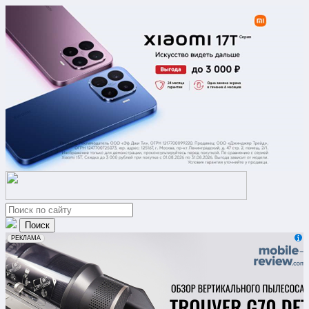
erid: 2VfnxxmNzs5
РЕКЛАМА