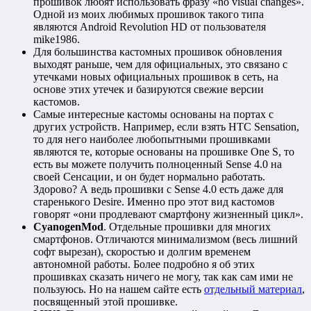
прошивок любят использовать фразу «no visual changes».
Одной из моих любимых прошивок такого типа
являются Android Revolution HD от пользователя
mike1986.
Для большинства кастомных прошивок обновления
выходят раньше, чем для официальных, это связано с
утечками новых официальных прошивок в сеть, на
основе этих утечек и базируются свежие версии
кастомов.
Самые интересные кастомы основаны на портах с
других устройств. Например, если взять HTC Sensation,
то для него наиболее любопытными прошивками
являются те, которые основаны на прошивке One S, то
есть вы можете получить полноценный Sense 4.0 на
своей Сенсации, и он будет нормально работать.
Здорово? А ведь прошивки с Sense 4.0 есть даже для
старенького Desire. Именно про этот вид кастомов
говорят «они продлевают смартфону жизненный цикл».
CyanogenMod
. Отдельные прошивки для многих
смартфонов. Отличаются минимализмом (весь лишний
софт вырезан), скоростью и долгим временем
автономной работы. Более подробно я об этих
прошивках сказать ничего не могу, так как сам ими не
пользуюсь. Но на нашем сайте есть
отдельный материал
,
посвященный этой прошивке.