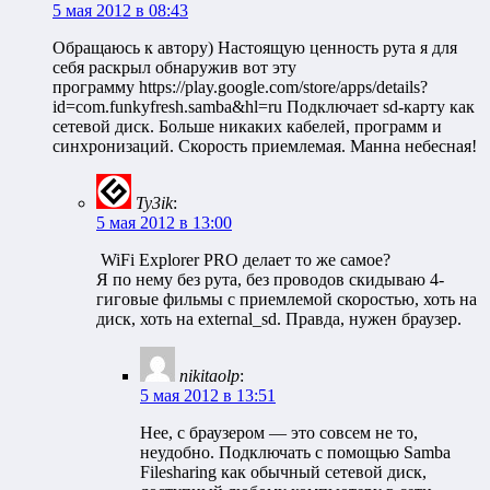
5 мая 2012 в 08:43
Обращаюсь к автору) Настоящую ценность рута я для
себя раскрыл обнаружив вот эту
программу https://play.google.com/store/apps/details?
id=com.funkyfresh.samba&hl=ru Подключает sd-карту как
сетевой диск. Больше никаких кабелей, программ и
синхронизаций. Скорость приемлемая. Манна небесная!
Ty3ik
:
5 мая 2012 в 13:00
WiFi Explorer PRO делает то же самое?
Я по нему без рута, без проводов скидываю 4-
гиговые фильмы с приемлемой скоростью, хоть на
диск, хоть на external_sd. Правда, нужен браузер.
nikitaolp
:
5 мая 2012 в 13:51
Нее, с браузером — это совсем не то,
неудобно. Подключать с помощью Samba
Filesharing как обычный сетевой диск,