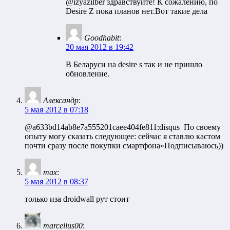
@izyazilber здравствуйте! К сожалению, по
Desire Z пока планов нет.Вот такие дела
Goodhabit
:
20 мая 2012 в 19:42
В Беларуси на desire s так и не пришло
обновление.
Александр
:
5 мая 2012 в 07:18
@a633bd14ab8e7a555201caee404fe811:disqus По своему
опыту могу сказать следующее: сейчас я ставлю кастом
почти сразу после покупки смартфона»Подписываюсь))
max
:
5 мая 2012 в 08:37
только иза droidwall рут стоит
marcellus00
: