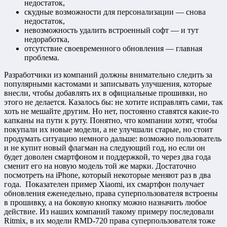
недостаток,
скудные возможности для персонализации — снова
недостаток,
невозможность удалить встроенный софт — и тут
недоработка,
отсутствие своевременного обновления — главная
проблема.
Разработчики из компаний должны внимательно следить за
популярными кастомами и записывать улучшения, которые
внесли, чтобы добавлять их в официальные прошивки, но
этого не делается. Казалось бы: не хотите исправлять сами, так
хоть не мешайте другим. Но нет, постоянно ставятся какие-то
капканы на пути к руту. Понятно, что компании хотят, чтобы
покупали их новые модели, а не улучшали старые, но стоит
продумать ситуацию немного дальше: возможно пользователь
и не купит новый флагман на следующий год, но если он
будет доволен смартфоном и поддержкой, то через два года
сменит его на новую модель той же марки. Достаточно
посмотреть на iPhone, который некоторые меняют раз в два
года. Показателен пример Xiaomi, их смартфон получает
обновления еженедельно, права суперпользователя встроены
в прошивку, а на боковую кнопку можно назначить любое
действие. Из наших компаний такому примеру последовали
Ritmix, в их модели RMD-720 права суперпользователя тоже