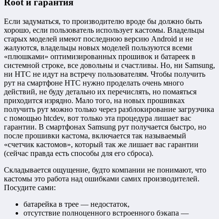
Root и гарантия
Если задуматься, то производителю вроде бы должно быть
хорошо, если пользователь использует кастомы. Владельцы
старых моделей имеют последнюю версию Android и не
жалуются, владельцы новых моделей пользуются всеми
«плюшками» оптимизированных прошивок и батареек в
системной строке, все довольны и счастливы. Но, ни Samsung,
ни HTC не идут на встречу пользователям. Чтобы получить
рут на смартфоне НТС нужно проделать очень много
действий, не буду детально их перечислять, но помаяться
приходится изрядно. Мало того, на новых прошивках
получить рут можно только через разблокирование загрузчика
с помощью htcdev, вот только эта процедура лишает вас
гарантии. В смартфонах Samsung рут получается быстро, но
после прошивки кастома, включается так называемый
«счетчик кастомов», который так же лишает вас гарантии
(сейчас правда есть способы для его сброса).
Складывается ощущение, будто компании не понимают, что
кастомы это работа над ошибками самих производителей.
Посудите сами:
батарейка в трее — недостаток,
отсутствие полноценного встроенного бэкапа —