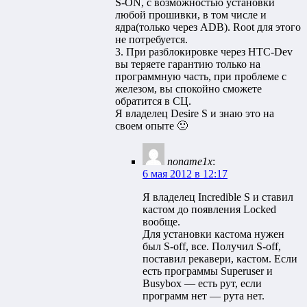
S-ON, с возможностью установки
любой прошивки, в том числе и
ядра(только через ADB). Root для этого
не потребуется.
3. При разблокировке через HTC-Dev
вы теряете гарантию только на
программную часть, при проблеме с
железом, вы спокойно сможете
обратится в СЦ.
Я владелец Desire S и знаю это на
своем опыте 🙂
noname1x
:
6 мая 2012 в 12:17
Я владелец Incredible S и ставил
кастом до появления Locked
вообще.
Для установки кастома нужен
был S-off, все. Получил S-off,
поставил рекавери, кастом. Если
есть программы Superuser и
Busybox — есть рут, если
программ нет — рута нет.