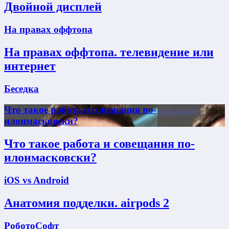
Двойной дисплей
На правах оффтопа
На правах оффтопа. телевидение или
интернет
Беседка
Что такое работа и совещания по-
илонмасковски?
Что такое работа и совещания по-
илонмасковски?
iOS vs Android
Анатомия подделки. airpods 2
РоботоСофт