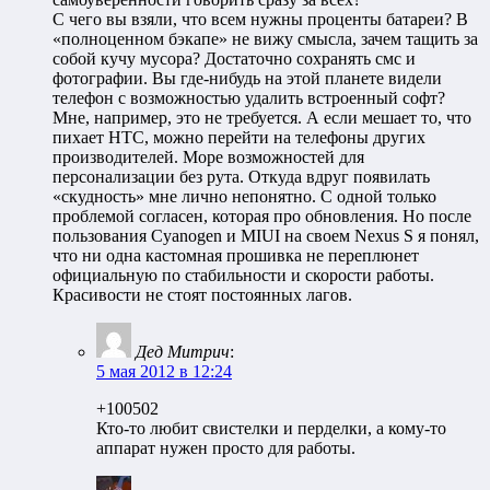
С чего вы взяли, что всем нужны проценты батареи? В
«полноценном бэкапе» не вижу смысла, зачем тащить за
собой кучу мусора? Достаточно сохранять смс и
фотографии. Вы где-нибудь на этой планете видели
телефон с возможностью удалить встроенный софт?
Мне, например, это не требуется. А если мешает то, что
пихает HTC, можно перейти на телефоны других
производителей. Море возможностей для
персонализации без рута. Откуда вдруг появилать
«скудность» мне лично непонятно. С одной только
проблемой согласен, которая про обновления. Но после
пользования Cyanogen и MIUI на своем Nexus S я понял,
что ни одна кастомная прошивка не переплюнет
официальную по стабильности и скорости работы.
Красивости не стоят постоянных лагов.
Дед Митрич
:
5 мая 2012 в 12:24
+100502
Кто-то любит свистелки и перделки, а кому-то
аппарат нужен просто для работы.