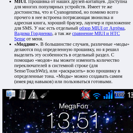
MIUI
. Прошивка от наших друзей-китайцев. Доступна
для многих популярных устройств. Имеет те же
достоинства, что и Cyanogenmod, но помимо всего
прочего в нее встроена потрясающая звонилка и
адресная книга, хороший браузер, лаунчер и приложение
для SMS. У нас есть отдельный
обзор MIUI от Артёма
,
Вадима Гордиенко
, а так же
сравнение MIUI и HTC
Sense
от меня.
«Моддинг»
. В большинстве случаев, различные «моды»
делаются под определенную прошивку, но я решил
выделить эту особенность в отдельный раздел. С
помощью «модов» вы можете изменить количество
переключателей в системной строке (для
Sense/TouchWiz), или «раскрасить» всю прошивку в
определенные тона. «Моды» можно создавать самим
(имея ряд навыков) или пользоваться готовыми.