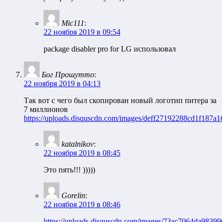
Mic111
:
22 ноября 2019 в 09:54
package disabler pro for LG использовал
Бог Прошутто
:
22 ноября 2019 в 04:13
Так вот с чего был скопирован новый логотип питера за
7 миллионов
https://uploads.disquscdn.com/images/deff27192288cd1f187
katalnikov
:
22 ноября 2019 в 08:45
Это пять!!! )))))
Gorelin
:
22 ноября 2019 в 08:46
https://uploads.disquscdn.com/images/73ac7064da983