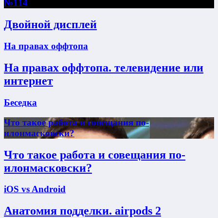
№114
Двойной дисплей
На правах оффтопа
На правах оффтопа. телевидение или
интернет
Беседка
Что такое работа и совещания по-
илонмасковски?
Что такое работа и совещания по-
илонмасковски?
iOS vs Android
Анатомия подделки. airpods 2