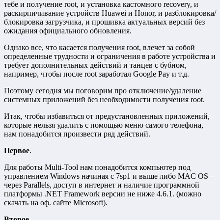
тебе и получение root, и установка кастомного recovery, и
раскирпичивание устройств Huawei и Honor, и разблокировка/
блокировка загрузчика, и прошивка актуальных версий без
ожидания официального обновления.
Однако все, что касается получения root, влечет за собой
определенные трудности и ограничения в работе устройства и
требует дополнительных действий и танцев с бубном,
например, чтобы после root заработал Google Pay и т.д.
Поэтому сегодня мы поговорим про отключение/удаление
системных приложений без необходимости получения root.
Итак, чтобы избавиться от предустановленных приложений,
которые нельзя удалить с помощью меню самого телефона,
нам понадобится произвести ряд действий.
Первое
.
Для работы Multi-Tool нам понадобится компьютер под
управлением Windows начиная с 7sp1 и выше либо MAC OS –
через Parallels, доступ в интернет и наличие программной
платформы .NET Framework версии не ниже 4.6.1. (можно
скачать на оф. сайте Microsoft).
Второе
.