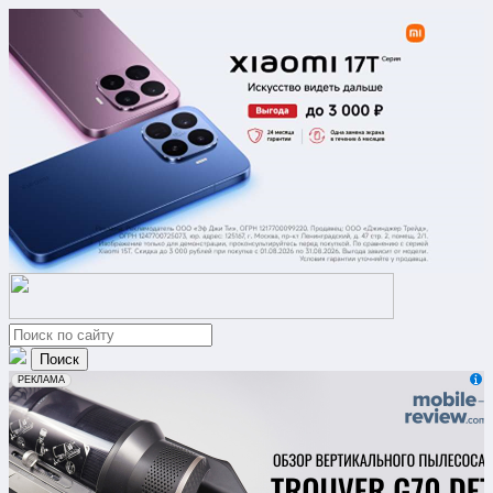
erid: 2VfnxxmNzs5
РЕКЛАМА