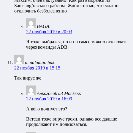
Максим, очень актуально! Как раз выбрался из
Samsung’овского рабства. Ждём статью, что можно
отключить безболезненно
BAGA
:
22 ноября 2019 в 20:03
Я тоже выбрался, но и на самсе можно отключать
через команды ADB
n. palamarchuk
:
22 ноября 2019 в 15:15
Так вирус же
Aлкoгoлиk и3 Mockвы
:
22 ноября 2019 в 16:09
А кого волнует это?
Ватсап тоже вирус троян, однако все дальше
продолжают им пользоваться.