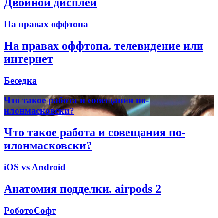
Двойной дисплей
На правах оффтопа
На правах оффтопа. телевидение или
интернет
Беседка
Что такое работа и совещания по-
илонмасковски?
Что такое работа и совещания по-
илонмасковски?
iOS vs Android
Анатомия подделки. airpods 2
РоботоСофт