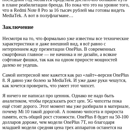
в плане реабилитации бренда. Но пока что это на уровне того,
что в Redmi Note 8 Pro за 16 тысяч рублей мы готовы видеть
MediaTek. А вот в полуфлагмане…
Заключение
Несмотря на то, что формально уже известны все технические
характеристики и даже внешний вид, я всё равно с
нетерпением жду презентации OnePlus. В современных
смартфонах главное — не начинка и не дизайн, а всякие
софтовые фишки, так как на одном приросте мощностей
далеко не уедешь.
Самой интересной мне кажется как раз «лайт»-версия OnePlus
8. Я давно уже болею за MediaTek. И уже даже руки чешутся,
как хочется проверить, что умеет этот чипсет.
Я ничего не написал про ценник. Однако не надо быть
аналитиком, чтобы предсказать рост цен. 5G чипсеты пока
ещё стоят дорого. Этот момент мы уже разбирали в материале,
почему Mi 10 такой дорогой. А помимо чипсета и прироста
памяти, есть общий рост стоимости. OnePlus 8 будет на 50-100
долларов дороже, чем модели OnePlus 7T, но благодаря
младшей модели средняя цена трех аппаратов останется на