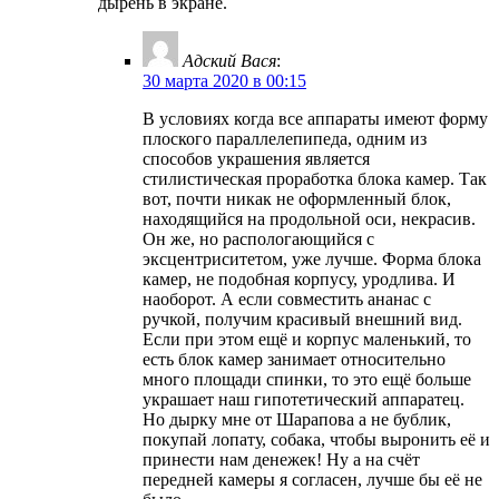
дырень в экране.
Адский Вася
:
30 марта 2020 в 00:15
В условиях когда все аппараты имеют форму
плоского параллелепипеда, одним из
способов украшения является
стилистическая проработка блока камер. Так
вот, почти никак не оформленный блок,
находящийся на продольной оси, некрасив.
Он же, но распологающийся с
эксцентриситетом, уже лучше. Форма блока
камер, не подобная корпусу, уродлива. И
наоборот. А если совместить ананас с
ручкой, получим красивый внешний вид.
Если при этом ещё и корпус маленький, то
есть блок камер занимает относительно
много площади спинки, то это ещё больше
украшает наш гипотетический аппаратец.
Но дырку мне от Шарапова а не бублик,
покупай лопату, собака, чтобы выронить её и
принести нам денежек! Ну а на счёт
передней камеры я согласен, лучше бы её не