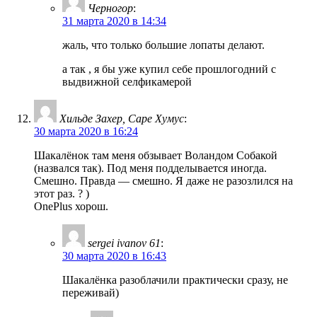
Черногор
:
31 марта 2020 в 14:34
жаль, что только большие лопаты делают.
а так , я бы уже купил себе прошлогодний с
выдвижной селфикамерой
Хильде Захер, Саре Хумус
:
30 марта 2020 в 16:24
Шакалёнок там меня обзывает Воландом Собакой
(назвался так). Под меня подделывается иногда.
Смешно. Правда — смешно. Я даже не разозлился на
этот раз. ? )
OnePlus хорош.
sergei ivanov 61
:
30 марта 2020 в 16:43
Шакалёнка разоблачили практически сразу, не
переживай)