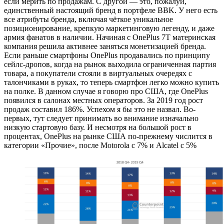
если мерить по продажам. С другой — это, пожалуй,
единственный настоящий бренд в портфеле BBK. У него есть
все атрибуты бренда, включая чёткое уникальное
позиционирование, крепкую маркетинговую легенду, и даже
армия фанатов в наличии. Начиная с OnePlus 7T материнская
компания решила активнее заняться монетизацией бренда.
Если раньше смартфоны OnePlus продавались по принципу
сейлс-дропов, когда на рынок выходила ограниченная партия
товара, а покупатели стояли в виртуальных очередях с
талончиками в руках, то теперь смартфон легко можно купить
на полке. В данном случае я говорю про США, где OnePlus
появился в салонах местных операторов. За 2019 год рост
продаж составил 186%. Успехом я бы это не назвал. Во-
первых, тут следует принимать во внимание изначально
низкую стартовую базу. И несмотря на большой рост в
процентах, OnePlus на рынке США по-прежнему числится в
категории «Прочие», после Motorola с 7% и Alcatel с 5%