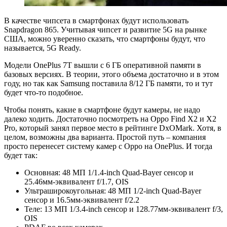
В качестве чипсета в смартфонах будут использовать
Snapdragon 865. Учитывая чипсет и развитие 5G на рынке
США, можно уверенно сказать, что смартфоны будут, что
называется, 5G Ready.
Модели OnePlus 7T вышли с 6 ГБ оперативной памяти в
базовых версиях. В теории, этого объема достаточно и в этом
году, но так как Samsung поставила 8/12 ГБ памяти, то и тут
будет что-то подобное.
Чтобы понять, какие в смартфоне будут камеры, не надо
далеко ходить. Достаточно посмотреть на Oppo Find X2 и X2
Pro, который занял первое место в рейтинге DxOMark. Хотя, в
целом, возможны два варианта. Простой путь – компания
просто перенесет систему камер с Oppo на OnePlus. И тогда
будет так:
Основная: 48 MП 1/1.4-inch Quad-Bayer сенсор и
25.46мм-эквивалент f/1.7, OIS
Ультраширокоугольная: 48 МП 1/2-inch Quad-Bayer
сенсор и 16.5мм-эквивалент f/2.2
Теле: 13 МП 1/3.4-inch сенсор и 128.77мм-эквивалент f/3,
OIS