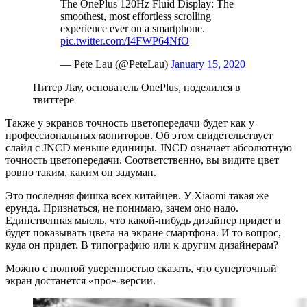
The OnePlus 120Hz Fluid Display: The
smoothest, most effortless scrolling
experience ever on a smartphone.
pic.twitter.com/I4FWP64NfO
— Pete Lau (@PeteLau)
January 15, 2020
Питер Лау, основатель OnePlus, поделился в
твиттере
Также у экранов точность цветопередачи будет как у
профессиональных мониторов. Об этом свидетельствует
слайд с JNCD меньше единицы. JNCD означает абсолютную
точность цветопередачи. Соответственно, вы видите цвет
ровно таким, каким он задуман.
Это последняя фишка всех китайцев. У Xiaomi такая же
ерунда. Признаться, не понимаю, зачем оно надо.
Единственная мысль, что какой-нибудь дизайнер придет и
будет показывать цвета на экране смартфона. И то вопрос,
куда он придет. В типографию или к другим дизайнерам?
Можно с полной уверенностью сказать, что суперточный
экран достанется «про»-версии.