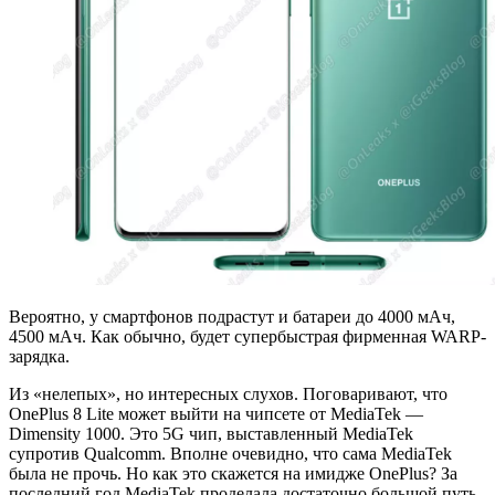
Вероятно, у смартфонов подрастут и батареи до 4000 мАч,
4500 мАч. Как обычно, будет супербыстрая фирменная WARP-
зарядка.
Из «нелепых», но интересных слухов. Поговаривают, что
OnePlus 8 Lite может выйти на чипсете от MediaTek —
Dimensity 1000. Это 5G чип, выставленный MediaTek
супротив Qualcomm. Вполне очевидно, что сама MediaTek
была не прочь. Но как это скажется на имидже OnePlus? За
последний год MediaTek проделала достаточно большой путь