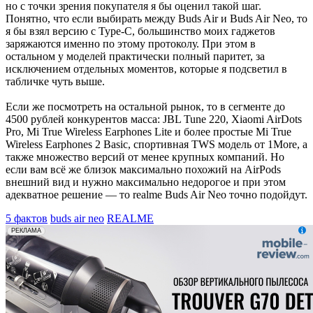
но с точки зрения покупателя я бы оценил такой шаг.
Понятно, что если выбирать между Buds Air и Buds Air Neo, то
я бы взял версию с Type-C, большинство моих гаджетов
заряжаются именно по этому протоколу. При этом в
остальном у моделей практически полный паритет, за
исключением отдельных моментов, которые я подсветил в
табличке чуть выше.
Если же посмотреть на остальной рынок, то в сегменте до
4500 рублей конкурентов масса: JBL Tune 220, Xiaomi AirDots
Pro, Mi True Wireless Earphones Lite и более простые Mi True
Wireless Earphones 2 Basic, спортивная TWS модель от 1More, а
также множество версий от менее крупных компаний. Но
если вам всё же близок максимально похожий на AirPods
внешний вид и нужно максимально недорогое и при этом
адекватное решение — то realme Buds Air Neo точно подойдут.
5 фактов
buds air neo
REALME
erid: 2VfnxxmNzs5
РЕКЛАМА