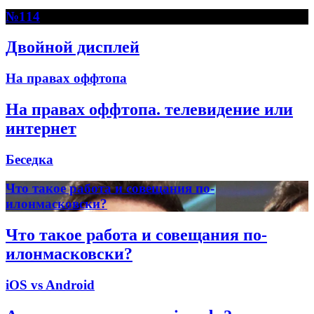
№114
Двойной дисплей
На правах оффтопа
На правах оффтопа. телевидение или
интернет
Беседка
Что такое работа и совещания по-
илонмасковски?
Что такое работа и совещания по-
илонмасковски?
iOS vs Android