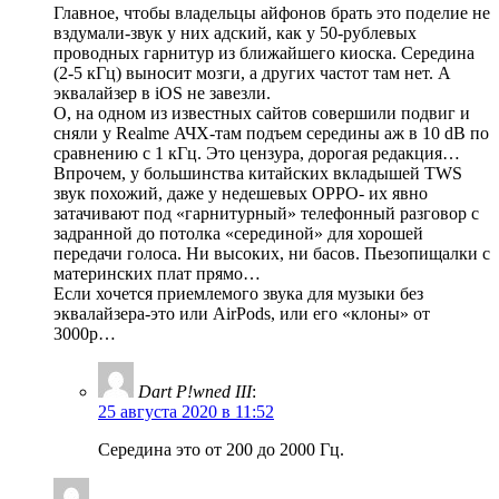
Главное, чтобы владельцы айфонов брать это поделие не
вздумали-звук у них адский, как у 50-рублевых
проводных гарнитур из ближайшего киоска. Середина
(2-5 кГц) выносит мозги, а других частот там нет. А
эквалайзер в iOS не завезли.
О, на одном из известных сайтов совершили подвиг и
сняли у Realme АЧХ-там подъем середины аж в 10 dB по
сравнению с 1 кГц. Это цензура, дорогая редакция…
Впрочем, у большинства китайских вкладышей TWS
звук похожий, даже у недешевых OPPO- их явно
затачивают под «гарнитурный» телефонный разговор с
задранной до потолка «серединой» для хорошей
передачи голоса. Ни высоких, ни басов. Пьезопищалки с
материнских плат прямо…
Если хочется приемлемого звука для музыки без
эквалайзера-это или AirPods, или его «клоны» от
3000р…
Dart P!wned III
:
25 августа 2020 в 11:52
Середина это от 200 до 2000 Гц.