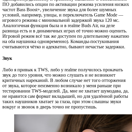
ПО добавились опции по активации режима усиления низких
частот Bass Boost+, увеличение звука для более шумных
условий, например, улицы, и переключатель Game Mode —
игрового режима с минимальной задержкой звука 120 мс.
Аналогичная функция была и в realme Buds Air, на деле
разница есть и в динамичных играх её точно можно оценить.
Игровой режим всё так же доступен по длительному нажатию
на оба наушника одновременно). Команды-постукивания
считываются чётко и адекватно, бывают нечастые задержки.
Звук
Либо я привык к TWS, либо у realme получилось прокачать
звук до того уровня, что можно слушать и не возникнет
критичных нареканий. В любом случае нет того отторжения
от звука, которое неизменно возникало у меня раньше при
тестировании TWS-моделей. Да, мне не хватает шумодава, да,
не нравится сам формат вкладышей, но для удалённой работы
таких наушников хватает за глаза, при этом слышны звуки
вокруг и звонок в дверь точно не пропустишь.