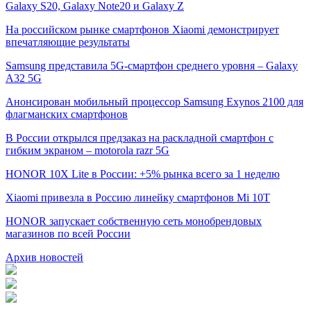
Galaxy S20, Galaxy Note20 и Galaxy Z
На российском рынке смартфонов Xiaomi демонстрирует
впечатляющие результаты
Samsung представила 5G-смартфон среднего уровня – Galaxy
A32 5G
Анонсирован мобильный процессор Samsung Exynos 2100 для
флагманских смартфонов
В России открылся предзаказ на раскладной смартфон с
гибким экраном – motorola razr 5G
HONOR 10X Lite в России: +5% рынка всего за 1 неделю
Xiaomi привезла в Россию линейку смартфонов Mi 10T
HONOR запускает собственную сеть монобрендовых
магазинов по всей России
Архив новостей