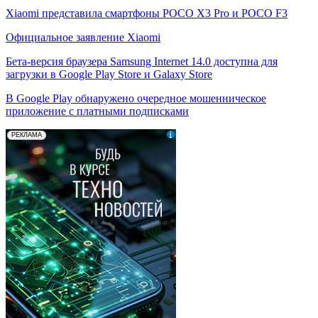
Xiaomi представила смартфоны POCO X3 Pro и POCO F3
Официальное заявление Xiaomi
Бета-версия браузера Samsung Internet 14.0 доступна для
загрузки в Google Play Store и Galaxy Store
В Google Play обнаружено очередное мошенническое
приложение с платными подписками