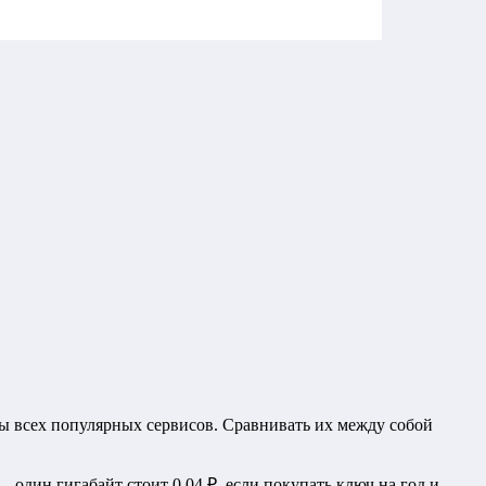
ифы всех популярных сервисов. Сравнивать их между собой
 один гигабайт стоит 0,04 ₽, если покупать ключ на год и