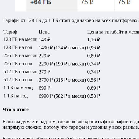
Тарифы от 128 ГБ до 1 ТБ стоят одинаково на всех платформах:
Тариф
Цена
Цена за гигабайт в меся
128 ГБ на месяц
149 ₽
1,16 ₽
128 ГБ на год
1490 ₽ (124 ₽ в месяц)
0,96 ₽
256 ГБ на месяц
229 ₽
0,89 ₽
256 ГБ на год
2290 ₽ (190 ₽ в месяц)
0,74 ₽
512 ГБ на месяц
379 ₽
0,74 ₽
512 ГБ на год
3790 ₽ (315 ₽ в месяц)
0,56 ₽
1 ТБ на месяц
699 ₽
0,69 ₽
1 ТБ на год
6990 ₽ (582 ₽ в месяц)
0,58 ₽
Что в итоге
Если вы думаете над тем, где дешевле хранить фотографии и д
напрямую сложно, потому что тарифы и условия у всех разные.
Если вы ищете облако на терабайт или около того, то самым де