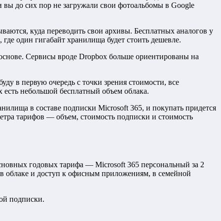
и вы до сих пор не загружали свои фотоальбомы в Google
ываются, куда переводить свои архивы. Бесплатных аналогов у
, где один гигабайт хранилища будет стоить дешевле.
 основе. Сервисы вроде Dropbox больше ориентированы на
 буду в первую очередь с точки зрения стоимости, все
х есть небольшой бесплатный объем облака.
нилища в составе подписки Microsoft 365, и покупать придется
метра тарифов — объем, стоимость подписки и стоимость
основных годовых тарифа — Microsoft 365 персональный за 2
а в облаке и доступ к офисным приложениям, в семейной
ной подписки.