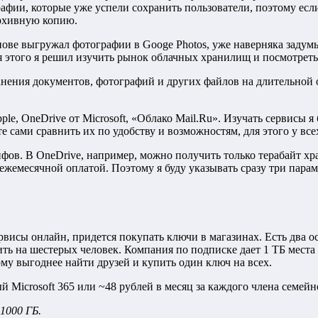
рафии, которые уже успели сохранить пользователи, поэтому есл
 архивную копию.
снове выгружал фотографии в Googe Photos, уже наверняка задум
Для этого я решил изучить рынок облачных хранилищ и посмотреть
анения документов, фотографий и других файлов на длительной
ple, OneDrive от Microsoft, «Облако Mail.Ru». Изучать сервисы я
сами сравнить их по удобству и возможностям, для этого у все
фов. В OneDrive, например, можно получить только терабайт хра
 ежемесячной оплатой. Поэтому я буду указывать сразу три пара
ервисы онлайн, придется покупать ключи в магазинах. Есть два 
ить на шестерых человек. Компания по подписке дает 1 ТБ мест
ому выгоднее найти друзей и купить один ключ на всех.
й Microsoft 365 или ~48 рублей в месяц за каждого члена семей
1000 ГБ.