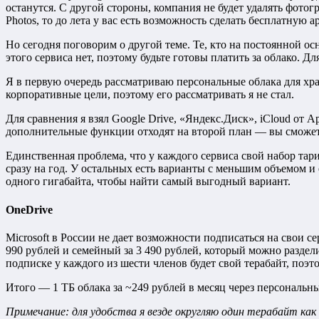
останутся. С другой стороны, компания не будет удалять фотог
Photos, то до лета у вас есть возможность сделать бесплатную
Но сегодня поговорим о другой теме. Те, кто на постоянной о
этого сервиса нет, поэтому будьте готовы платить за облако. 
Я в первую очередь рассматриваю персональные облака для хр
корпоративные цели, поэтому его рассматривать я не стал.
Для сравнения я взял Google Drive, «Яндекс.Диск», iCloud от Ap
дополнительные функции отходят на второй план — вы сможете 
Единственная проблема, что у каждого сервиса свой набор тари
сразу на год. У остальных есть варианты с меньшим объемом и
одного гигабайта, чтобы найти самый выгодный вариант.
OneDrive
Microsoft в России не дает возможности подписаться на свои с
990 рублей и семейный за 3 490 рублей, который можно раздел
подписке у каждого из шести членов будет свой терабайт, поэт
Итого — 1 ТБ облака за ~249 рублей в месяц через персональны
Примечание: для удобства я везде округляю один терабайт как 