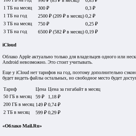
990 ₽ (83 ₽ в месяц)
0,83 ₽
1 ТБ на месяц
300 ₽
0,3 ₽
1 ТБ на год
2500 ₽ (209 ₽ в месяц)
0,2 ₽
3 ТБ на месяц
750 ₽
0,25 ₽
3 ТБ на год
6500 ₽ (582 ₽ в месяц)
0,19 ₽
iCloud
Облако Apple актуально только для владельцев одного или нес
Android невозможно. Это стоит учитывать.
Еще у iCloud нет тарифов на год, поэтому дополнительно сэкон
будет видеть файлы остальных, но свободное место будет досту
Тариф
Цена
Цена за гигабайт в месяц
50 ГБ в месяц
59 ₽
1,18 ₽
200 ГБ в месяц
149 ₽
0,74 ₽
2 ТБ в месяц
599 ₽
0,29 ₽
«Облако Mail.Ru»