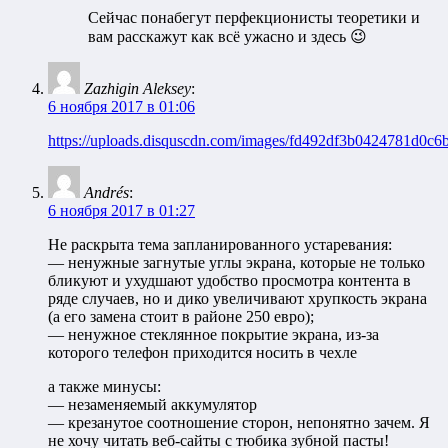
Сейчас понабегут перфекционисты теоретики и
вам расскажут как всё ужасно и здесь 😉
Zazhigin Aleksey
:
6 ноября 2017 в 01:06
https://uploads.disquscdn.com/images/fd492df3b0424781d0
Andrés
:
6 ноября 2017 в 01:27
Не раскрыта тема запланированного устаревания:
— ненужные загнутые углы экрана, которые не только
бликуют и ухудшают удобство просмотра контента в
ряде случаев, но и дико увеличивают хрупкость экрана
(а его замена стоит в районе 250 евро);
— ненужное стеклянное покрытие экрана, из-за
которого телефон приходится носить в чехле
а также минусы:
— незаменяемый аккумулятор
— крезанутое соотношение сторон, непонятно зачем. Я
не хочу читать веб-сайты с тюбика зубной пасты!