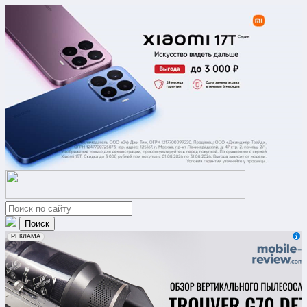
erid: 2VfnxxmNzs5
РЕКЛАМА