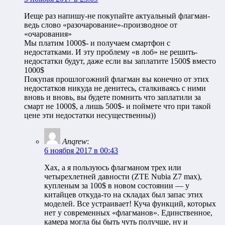
Иеще раз напишу-не покупайте актуальный флагман-
ведь слово «разочарование»-производное от
«очарования»
Мы платим 1000$- и получаем смартфон с
недостатками. И эту проблему «в лоб» не решить-
недостатки будут, даже если вы заплатите 1500$ вместо
1000$
Покупая прошлогожний флагман вы конечно от этих
недостатков никуда не денитесь, сталкиваясь с ними
вновь и вновь, вы будете помнить что заплатили за
смарт не 1000$, а лишь 500$- и поймете что при такой
цене эти недостатки несущественны))
Anqrew
:
6 ноября 2017 в 00:43
Хах, а я пользуюсь флагманом трех или
четырехлетней давности (ZTE Nubia Z7 max),
купленым за 100$ в новом состоянии — у
китайцев откуда-то на складах был запас этих
моделей. Все устраивает! Куча функций, которых
нет у современных «флагманов». Единственное,
камера могла бы быть чуть получше, ну и