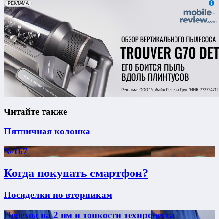
erid: 2VfnxxmNzs5
РЕКЛАМА
Читайте также
Пятничная колонка
№167
Когда покупать смартфон?
Посиделки по вторникам
Переход на 2 нм и тонкости техпроцесса