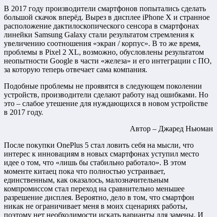
В 2017 году производители смартфонов попытались сделать
большой скачок вперёд. Вырез в дисплее iPhone X и странное
расположение дактилоскопического сенсора в смартфонах
линейки Samsung Galaxy стали результатом стремления к
увеличению соотношения «экран / корпус». В то же время,
проблемы в Pixel 2 XL, возможно, обусловлены результатом
неопытности Google в части «железа» и его интеграции с ПО,
за которую теперь отвечает сама компания.
Подобные проблемы не проявятся в следующем поколении
устройств, производители сделают работу над ошибками. Но
это – слабое утешение для нуждающихся в новом устройстве
в 2017 году.
Автор – Джаред Ньюман
После покупки OnePlus 5 стал ловить себя на мысли, что
интерес к инновациям в новых смартфонах уступил место
идее о том, что «лишь бы стабильно работало». В этом
моменте китаец пока что полностью устраивает,
единственным, как оказалось, малозначительным
компромиссом стал переход на сравнительно меньшее
разрешение дисплея. Вероятно, дело в том, что смартфон
никак не ограничивает меня в моих сценариях работы,
поэтому нет необходимости искать варианты для замены. И