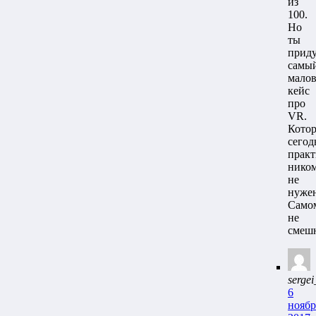
из
100.
Но
ты
прид
самы
мало
кейс
про
VR.
Кото
сегод
практ
нико
не
нужен
Само
не
смеш
serge
6
ноябр