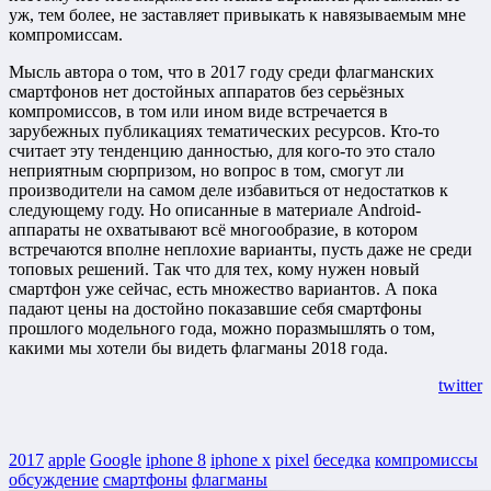
уж, тем более, не заставляет привыкать к навязываемым мне
компромиссам.
Мысль автора о том, что в 2017 году среди флагманских
смартфонов нет достойных аппаратов без серьёзных
компромиссов, в том или ином виде встречается в
зарубежных публикациях тематических ресурсов. Кто-то
считает эту тенденцию данностью, для кого-то это стало
неприятным сюрпризом, но вопрос в том, смогут ли
производители на самом деле избавиться от недостатков к
следующему году. Но описанные в материале Android-
аппараты не охватывают всё многообразие, в котором
встречаются вполне неплохие варианты, пусть даже не среди
топовых решений. Так что для тех, кому нужен новый
смартфон уже сейчас, есть множество вариантов. А пока
падают цены на достойно показавшие себя смартфоны
прошлого модельного года, можно поразмышлять о том,
какими мы хотели бы видеть флагманы 2018 года.
twitter
2017
apple
Google
iphone 8
iphone x
pixel
беседка
компромиссы
обсуждение
смартфоны
флагманы