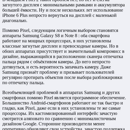
загнутого дисплея с минимальными рамками и аккумулятора
большей ёмкости. Ну и после нескольких лет использование
iPhone 6 Plus непросто вернуться на дисплей с маленькой
диагональю.
Помимо Pixel, следующим логичным выбором становятся
аппараты Samsung Galaxy S8 и Note 8 : оба смартфона
работают на мощных процессорах, в них установлены
классные загнутые дисплеи и превосходные камеры. Но в
обоих аппаратах присутствует и значительный компромисс в
дизайне, выражающийся в расположении сканера отпечатка
пальца рядом с объёктивом камеры. До него непросто
дотянуться, и есть вероятность запачкать камеру. Даже
Samsung признаёт проблему и призывает пользователей
регулярно протирать объектив после выбора разблокировки
по отпечатку пальца.
Всеобъемлющей проблемой в аппаратах Samsung и других
смартфонах помимо Pixel является программное обеспечение.
Большинство Android-смартфонов работают не так быстро и
гладко, как Pixel, даже если в них установлены те же самые
процессоры. Их кастомизированный интерфейс зачастую
смотрится аляповато по сравнению с минималистичным
дизайном Google. Сторонние производители менее
оперативно обновляют свои устройства, зачастую поддержка