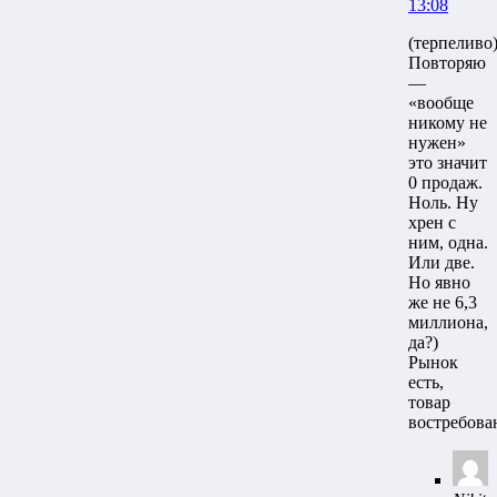
13:08
(терпеливо
Повторяю
—
«вообще
никому не
нужен»
это значит
0 продаж.
Ноль. Ну
хрен с
ним, одна.
Или две.
Но явно
же не 6,3
миллиона,
да?)
Рынок
есть,
товар
востребова