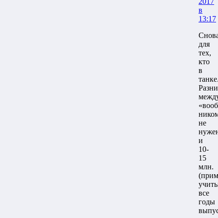
2017
в
13:17
Снов
для
тех,
кто
в
танке
Разн
межд
«воо
нико
не
нуже
и
10-
15
млн.
(прим
учит
все
годы
выпус