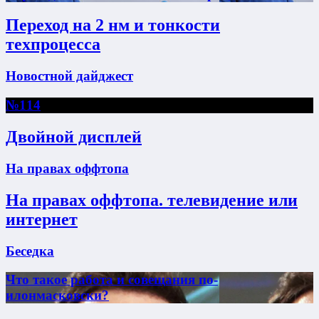
Переход на 2 нм и тонкости
техпроцесса
Новостной дайджест
№114
Двойной дисплей
На правах оффтопа
На правах оффтопа. телевидение или
интернет
Беседка
Что такое работа и совещания по-
илонмасковски?