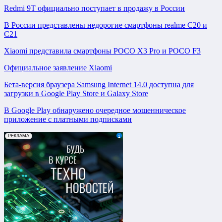
Redmi 9T официально поступает в продажу в России
В России представлены недорогие смартфоны realme C20 и
C21
Xiaomi представила смартфоны POCO X3 Pro и POCO F3
Официальное заявление Xiaomi
Бета-версия браузера Samsung Internet 14.0 доступна для
загрузки в Google Play Store и Galaxy Store
В Google Play обнаружено очередное мошенническое
приложение с платными подписками