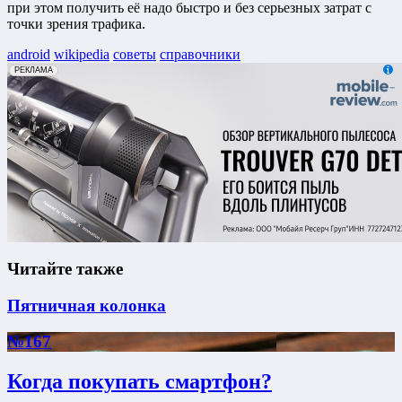
при этом получить её надо быстро и без серьезных затрат с
точки зрения трафика.
android
wikipedia
советы
справочники
erid: 2VfnxxmNzs5
РЕКЛАМА
Читайте также
Пятничная колонка
№167
Когда покупать смартфон?