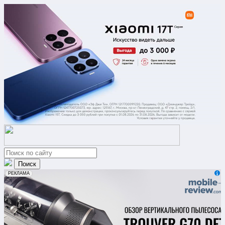
erid: 2VfnxxmNzs5
РЕКЛАМА