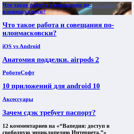
Что такое работа и совещания по-
илонмасковски?
Что такое работа и совещания по-
илонмасковски?
iOS vs Android
Анатомия подделки. airpods 2
РоботоСофт
10 приложений для android 10
Аксессуары
Зачем сдэк требует паспорт?
12 комментариев на «“Вапедия: доступ в
свободную энциклопедию Интернета.”»