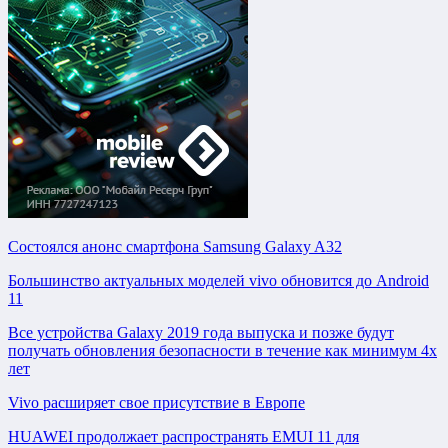
Состоялся анонс смартфона Samsung Galaxy A32
Большинство актуальных моделей vivo обновится до Android
11
Все устройства Galaxy 2019 года выпуска и позже будут
получать обновления безопасности в течение как минимум 4х
лет
Vivo расширяет свое присутствие в Европе
HUAWEI продолжает распространять EMUI 11 для