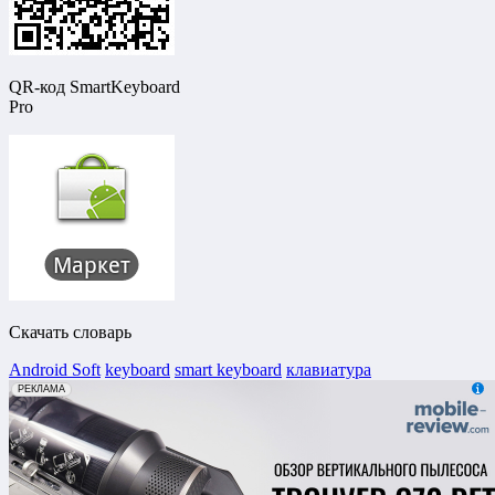
QR-код SmartKeyboard
Pro
Скачать cловарь
Android Soft
keyboard
smart keyboard
клавиатура
erid: 2VfnxxmNzs5
РЕКЛАМА