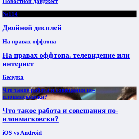
Новостной дайджест
№114
Двойной дисплей
На правах оффтопа
На правах оффтопа. телевидение или
интернет
Беседка
Что такое работа и совещания по-
илонмасковски?
Что такое работа и совещания по-
илонмасковски?
iOS vs Android