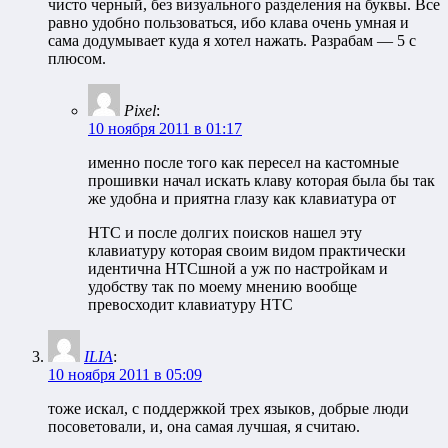
чисто черный, без визуального разделения на буквы. Все
равно удобно пользоваться, ибо клава очень умная и
сама додумывает куда я хотел нажать. Разрабам — 5 с
плюсом.
Pixel
:
10 ноября 2011 в 01:17
именно после того как пересел на кастомные
прошивки начал искать клаву которая была бы так
же удобна и приятна глазу как клавиатура от
HTC и после долгих поисков нашел эту
клавиатуру которая своим видом практически
идентична HTCшной а уж по настройкам и
удобству так по моему мнению вообще
превосходит клавиатуру HTC
ILIA
:
10 ноября 2011 в 05:09
тоже искал, с поддержкой трех языков, добрые люди
посоветовали, и, она самая лучшая, я считаю.