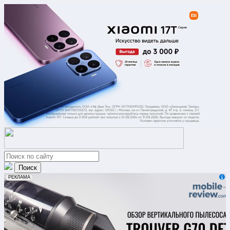
erid: 2VfnxxmNzs5
РЕКЛАМА