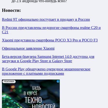
до 2.х андроида что-нибудь ясно?
Новости:
Redmi 9T официально поступает в продажу в России
В России представлены недорогие смартфоны realme C20 и
C21
Xiaomi представила смартфоны POCO X3 Pro и POCO F3
Официальное заявление Xiaomi
Бета-версия браузера Samsung Internet 14.0 доступна для
загрузки в Google Play Store и Galaxy Store
В Google Play обнаружено очередное мошенническое
приложение с платными подписками