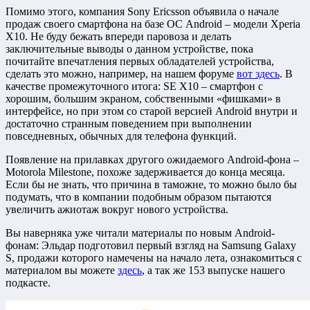
Помимо этого, компания Sony Ericsson объявила о начале
продаж своего смартфона на базе ОС Android – модели Xperia
X10. Не буду бежать впереди паровоза и делать
заключительные выводы о данном устройстве, пока
почитайте впечатления первых обладателей устройства,
сделать это можно, например, на нашем форуме
вот здесь
. В
качестве промежуточного итога: SE X10 – смартфон с
хорошим, большим экраном, собственными «фишками» в
интерфейсе, но при этом со старой версией Android внутри и
достаточно странным поведением при выполнении
повседневных, обычных для телефона функций.
Появление на прилавках другого ожидаемого Android-фона –
Motorola Milestone, похоже задерживается до конца месяца.
Если бы не знать, что причина в таможне, то можно было бы
подумать, что в компании подобным образом пытаются
увеличить ажиотаж вокруг нового устройства.
Вы наверняка уже читали материалы по новым Android-
фонам: Эльдар подготовил первый взгляд на Samsung Galaxy
S, продажи которого намечены на начало лета, ознакомиться с
материалом вы можете
здесь
, а так же 153 выпуске нашего
подкасте.