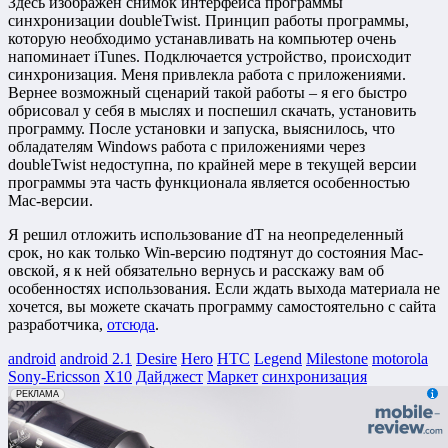
Здесь изображен снимок интерфейса программы
синхронизации doubleTwist. Принцип работы программы,
которую необходимо устанавливать на компьютер очень
напоминает iTunes. Подключается устройство, происходит
синхронизация. Меня привлекла работа с приложениями.
Вернее возможный сценарий такой работы – я его быстро
обрисовал у себя в мыслях и поспешил скачать, установить
программу. После установки и запуска, выяснилось, что
обладателям Windows работа с приложениями через
doubleTwist недоступна, по крайней мере в текущей версии
программы эта часть функционала является особенностью
Mac-версии.
Я решил отложить использование dT на неопределенный
срок, но как только Win-версию подтянут до состояния Mac-
овской, я к ней обязательно вернусь и расскажу вам об
особенностях использования. Если ждать выхода материала не
хочется, вы можете скачать программу самостоятельно с сайта
разработчика,
отсюда
.
android
android 2.1
Desire
Hero
HTC
Legend
Milestone
motorola
Sony-Ericsson
X10
Дайджест
Маркет
синхронизация
erid: 2VfnxxmNzs5
РЕКЛАМА