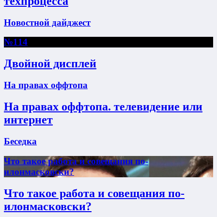
техпроцесса
Новостной дайджест
№114
Двойной дисплей
На правах оффтопа
На правах оффтопа. телевидение или
интернет
Беседка
Что такое работа и совещания по-
илонмасковски?
Что такое работа и совещания по-
илонмасковски?