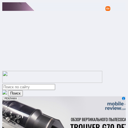
erid: 2VfnxxmNzs5
РЕКЛАМА