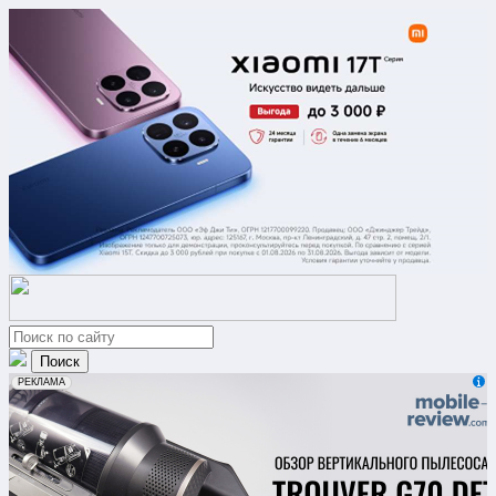
erid: 2VfnxxmNzs5
РЕКЛАМА