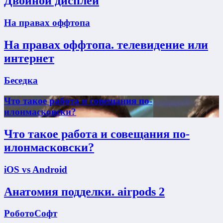
Двойной дисплей
На правах оффтопа
На правах оффтопа. телевидение или
интернет
Беседка
Что такое работа и совещания по-
илонмасковски?
Что такое работа и совещания по-
илонмасковски?
iOS vs Android
Анатомия подделки. airpods 2
РоботоСофт