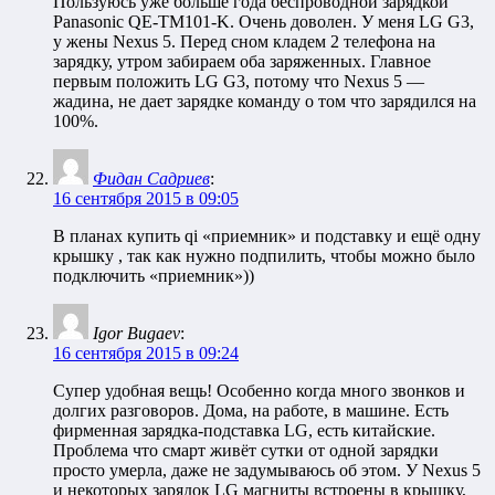
Пользуюсь уже больше года беспроводной зарядкой
Panasonic QE-TM101-K. Очень доволен. У меня LG G3,
у жены Nexus 5. Перед сном кладем 2 телефона на
зарядку, утром забираем оба заряженных. Главное
первым положить LG G3, потому что Nexus 5 —
жадина, не дает зарядке команду о том что зарядился на
100%.
Фидан Садриев
:
16 сентября 2015 в 09:05
В планах купить qi «приемник» и подставку и ещё одну
крышку , так как нужно подпилить, чтобы можно было
подключить «приемник»))
Igor Bugaev
:
16 сентября 2015 в 09:24
Супер удобная вещь! Особенно когда много звонков и
долгих разговоров. Дома, на работе, в машине. Есть
фирменная зарядка-подставка LG, есть китайские.
Проблема что смарт живёт сутки от одной зарядки
просто умерла, даже не задумываюсь об этом. У Nexus 5
и некоторых зарядок LG магниты встроены в крышку,