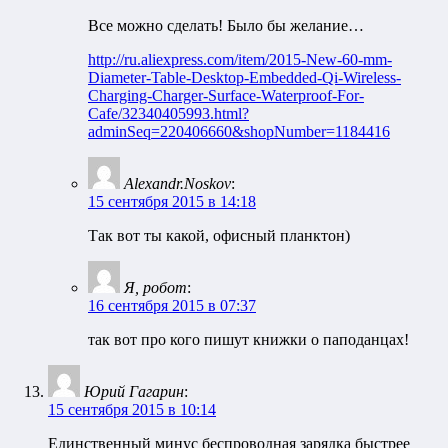
Все можно сделать! Было бы желание…
http://ru.aliexpress.com/item/2015-New-60-mm-
Diameter-Table-Desktop-Embedded-Qi-Wireless-
Charging-Charger-Surface-Waterproof-For-
Cafe/32340405993.html?
adminSeq=220406660&shopNumber=1184416
Alexandr.Noskov
:
15 сентября 2015 в 14:18
Так вот ты какой, офисный планктон)
Я, робот
:
16 сентября 2015 в 07:37
так вот про кого пишут книжки о паподанцах!
Юрий Гагарин
:
15 сентября 2015 в 10:14
Единственный минус беспроводная зарядка быстрее