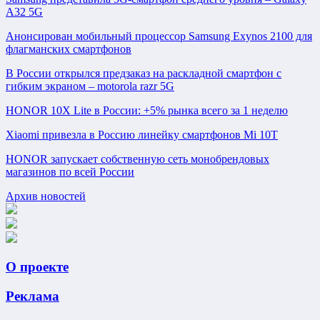
A32 5G
Анонсирован мобильный процессор Samsung Exynos 2100 для
флагманских смартфонов
В России открылся предзаказ на раскладной смартфон с
гибким экраном – motorola razr 5G
HONOR 10X Lite в России: +5% рынка всего за 1 неделю
Xiaomi привезла в Россию линейку смартфонов Mi 10T
HONOR запускает собственную сеть монобрендовых
магазинов по всей России
Архив новостей
О проекте
Реклама