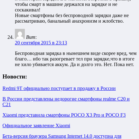
чтобы смарт в машине держался на зарядке и не
соскакивал!
Новые смартфоны без беспроводной зарядки даже не
рассматриваю, банальный анахронизм и жлобство.
Вит
:
20 сентября 2015 в 23:13
Беспроводная зарядка в нынешнем виде скорее вред, чем
благо… ибо так разогревает тел при зарядке,что в итоге
не хило убивается аккум. Да и долго это. Нет. Пока нет.
Новости:
Redmi 9T официально поступает в продажу в России
В России представлены недорогие смартфоны realme C20 и
C21
Xiaomi представила смартфоны POCO X3 Pro и POCO F3
Официальное заявление Xiaomi
Бета-версия браузера Samsung Internet 14.0 доступна для