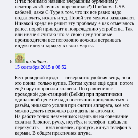
Я так понимаю навеяно вчерашним бурлением у
некоторых яблочных пюрешников?) Проблема USB
кабелей, даже C-Type в том, что их все равно надо
подключать, искать и т.д. Порой эти мелочи раздражают.
Никакой кредл не решит эту проблему + как отмечалось
ранее, порой приводит к повреждению устройства. Так
или иначе я считаю что за свою цену топовые
производители все поголовно должны встраивать
индуктивную зарядку в свои смарты.
mrballmer
:
15 сентября 2015 в 08:52
Беспроводной крэдл — невероятно удобная вещь, но я
это понял, только купив. Потом купил ещё один, потом
ещё пару попросили коллеги. По сравнению с
проводной док-станцией (Belkin) при практически
одинаковой цене не надо постоянно прицеливаться в
разъём, никакого усилия при снятии аппарата, всё это
можно делать несколько раз в день на автомате.
На работе точно незаменимо: идёшь ли на совещание —
схватил блокнот, ручку, ноутбук и телефон, идёшь ли
перекусить — взял кошелёк, пропуск, кинул телефон в
карман. В общем практичная штука.