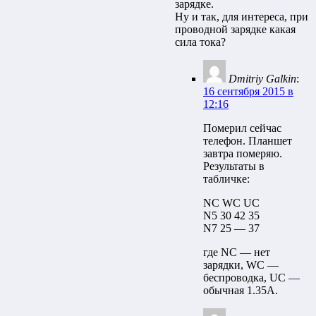
зарядке.
Ну и так, для интереса, при
проводной зарядке какая
сила тока?
Dmitriy Galkin
:
16 сентября 2015 в
12:16
Померил сейчас
телефон. Планшет
завтра померяю.
Результаты в
табличке:
NC WC UC
N5 30 42 35
N7 25 — 37
где NC — нет
зарядки, WC —
беспроводка, UC —
обычная 1.35A.