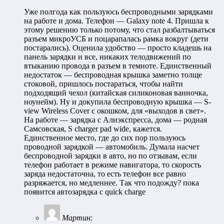
Уже полгода как пользуюсь беспроводными зарядками
на работе и дома. Телефон — Galaxy note 4. Пришла к
этому решению только потому, что стал разбалтываться
разъем микроУСБ и поцарапалась рамка вокруг (дети
постарались). Оценила удобство — просто кладешь на
панель зарядки и все, никаких телодвижений по
втыканию провода в разъем в темноте. Единственный
недостаток — беспроводная крышка заметно толще
стоковой, пришлось постараться, чтобы найти
подходящий чехол (китайская силиконовая ванночка,
ноунейм). Ну и докупила беспроводную крышка — S-
view Wireless Cover с окошком, для «выходов в свет».
На работе — зарядка с Алиэкспресса, дома — родная
Самсовская, S charger pad wide, кажется.
Единственное место, где до сих пор пользуюсь
проводной зарядкой — автомобиль. Думала насчет
беспроводной зарядки в авто, но по отзывам, если
телефон работает в режиме навигатора, то скорость
заряда недостаточна, то есть телефон все равно
разряжается, но медленнее. Так что подожду? пока
появится автозарядка с quick charge
Мартин
: