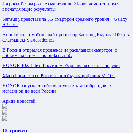
На российском рынке смартфонов Xiaomi демонстрирует
впечатляющие результаты
Samsung представила 5G-смартфон среднего уровня – Galaxy
A32 5G
Анонсирован мобильный процессор Samsung Exynos 2100 для
флагманских смартфонов
В России открылся предзаказ на раскладной смартфон с
гибким экраном – motorola razr 5G
HONOR 10X Lite в России: +5% рынка всего за 1 неделю
Xiaomi привезла в Россию линейку смартфонов Mi 10T
HONOR запускает собственную сеть монобрендовых
магазинов по всей России
Архив новостей
О проекте