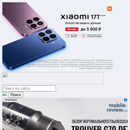
erid: 2VfnxxmNzs5
РЕКЛАМА