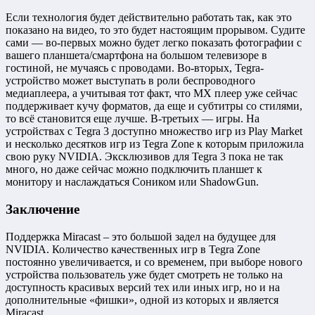
Если технология будет действительно работать так, как это
показано на видео, то это будет настоящим прорывом. Судите
сами — во-первых можно будет легко показать фотографии с
вашего планшета/смартфона на большом телевизоре в
гостиной, не мучаясь с проводами. Во-вторых, Tegra-
устройство может выступать в роли беспроводного
медиаплеера, а учитывая тот факт, что MX плеер уже сейчас
поддерживает кучу форматов, да еще и субтитры со стилями,
то всё становится еще лучше. В-третьих — игры. На
устройствах с Tegra 3 доступно множество игр из Play Market
и несколько десятков игр из Tegra Zone к которым приложила
свою руку NVIDIA. Эксклюзивов для Tegra 3 пока не так
много, но даже сейчас можно подключить планшет к
монитору и наслаждаться Соником или ShadowGun.
Заключение
Поддержка Miracast – это большой задел на будущее для
NVIDIA. Количество качественных игр в Tegra Zone
постоянно увеличивается, и со временем, при выборе нового
устройства пользователь уже будет смотреть не только на
доступность красивых версий тех или иных игр, но и на
дополнительные «фишки», одной из которых и является
Miracast.