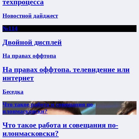
техпроцесса
Новостной дайджест
№114
Двойной дисплей
На правах оффтопа
На правах оффтопа. телевидение или
интернет
Беседка
Что такое работа и совещания по-
илонмасковски?
Что такое работа и совещания по-
илонмасковски?