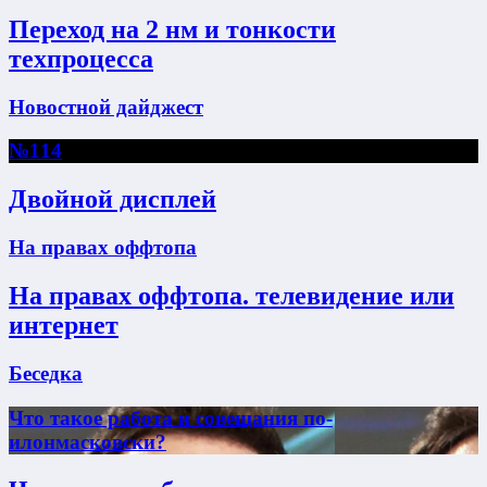
Переход на 2 нм и тонкости
техпроцесса
Новостной дайджест
№114
Двойной дисплей
На правах оффтопа
На правах оффтопа. телевидение или
интернет
Беседка
Что такое работа и совещания по-
илонмасковски?