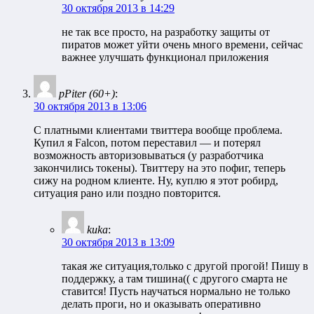
30 октября 2013 в 14:29
не так все просто, на разработку защиты от
пиратов может уйти очень много времени, сейчас
важнее улучшать функционал приложения
pPiter (60+)
:
30 октября 2013 в 13:06
С платными клиентами твиттера вообще проблема.
Купил я Falcon, потом переставил — и потерял
возможность авторизовываться (у разработчика
закончились токены). Твиттеру на это пофиг, теперь
сижу на родном клиенте. Ну, куплю я этот робирд,
ситуация рано или поздно повторится.
kuka
:
30 октября 2013 в 13:09
такая же ситуация,только с другой прогой! Пишу в
поддержку, а там тишина(( с другого смарта не
ставится! Пусть научаться нормально не только
делать проги, но и оказывать оперативно