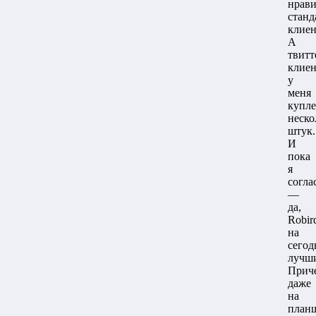
нрави
стан
клиен
А
твитт
клиен
у
меня
купл
неско
штук.
И
пока
я
согла
—
да,
Robir
на
сегод
лучш
Прич
даже
на
планш