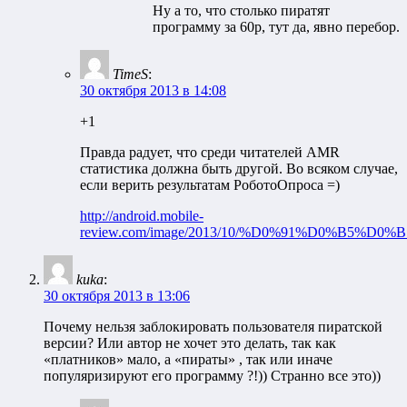
Ну а то, что столько пиратят
программу за 60р, тут да, явно перебор.
TimeS
:
30 октября 2013 в 14:08
+1
Правда радует, что среди читателей AMR
статистика должна быть другой. Во всяком случае,
если верить результатам РоботоОпроса =)
http://android.mobile-
review.com/image/2013/10/%D0%91%D0%B5
kuka
:
30 октября 2013 в 13:06
Почему нельзя заблокировать пользователя пиратской
версии? Или автор не хочет это делать, так как
«платников» мало, а «пираты» , так или иначе
популяризируют его программу ?!)) Странно все это))