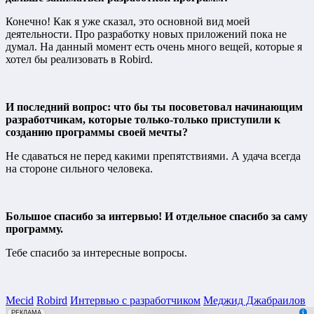
Конечно! Как я уже сказал, это основной вид моей
деятельности. Про разработку новых приложений пока не
думал. На данный момент есть очень много вещей, которые я
хотел бы реализовать в Robird.
И последний вопрос: что бы ты посоветовал начинающим
разработчикам, которые только-только приступили к
созданию программы своей мечты?
Не сдаваться не перед какими препятствиями. А удача всегда
на стороне сильного человека.
Большое спасибо за интервью! И отдельное спасибо за саму
программу.
Тебе спасибо за интересные вопросы.
Mecid
Robird
Интервью с разработчиком
Меджид Джабраилов
erid: 2VfnxxmNzs5
РЕКЛАМА