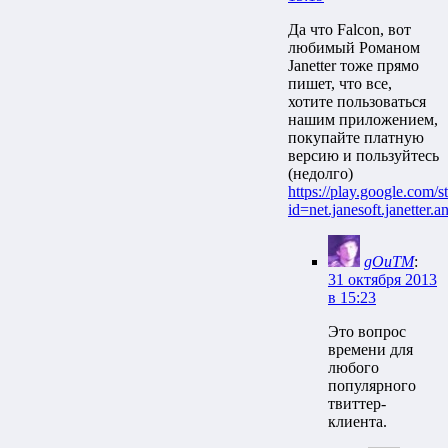
Да что Falcon, вот
любимый Романом
Janetter тоже прямо
пишет, что все,
хотите пользоваться
нашим приложением,
покупайте платную
версию и пользуйтесь
(недолго)
https://play.google.com/st
id=net.janesoft.janetter.a
gOuTM
:
31 октября 2013
в 15:23
Это вопрос
времени для
любого
популярного
твиттер-
клиента.