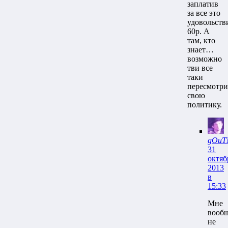
заплатив
за все это
удовольств
60р. А
там, кто
знает…
возможно
тви все
таки
пересмотри
свою
политику.
gOuT
31
октяб
2013
в
15:33
Мне
вооб
не