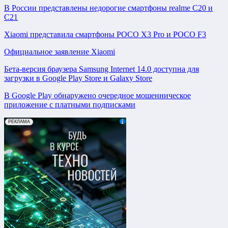
В России представлены недорогие смартфоны realme C20 и
C21
Xiaomi представила смартфоны POCO X3 Pro и POCO F3
Официальное заявление Xiaomi
Бета-версия браузера Samsung Internet 14.0 доступна для
загрузки в Google Play Store и Galaxy Store
В Google Play обнаружено очередное мошенническое
приложение с платными подписками