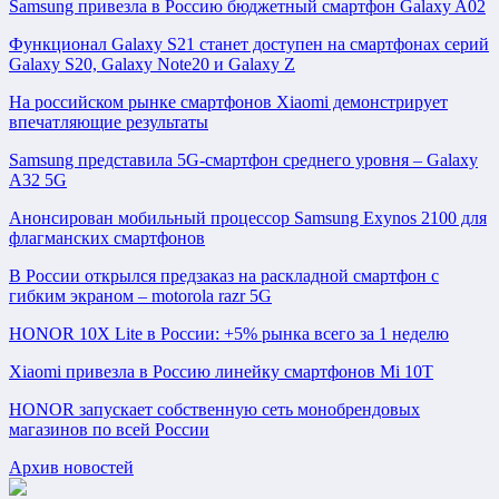
Samsung привезла в Россию бюджетный смартфон Galaxy A02
Функционал Galaxy S21 станет доступен на смартфонах серий
Galaxy S20, Galaxy Note20 и Galaxy Z
На российском рынке смартфонов Xiaomi демонстрирует
впечатляющие результаты
Samsung представила 5G-смартфон среднего уровня – Galaxy
A32 5G
Анонсирован мобильный процессор Samsung Exynos 2100 для
флагманских смартфонов
В России открылся предзаказ на раскладной смартфон с
гибким экраном – motorola razr 5G
HONOR 10X Lite в России: +5% рынка всего за 1 неделю
Xiaomi привезла в Россию линейку смартфонов Mi 10T
HONOR запускает собственную сеть монобрендовых
магазинов по всей России
Архив новостей