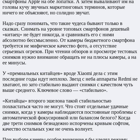
смартфоны Apple на обе лопатки. А затем вываливают им на
головы кучу звучных маркетинговых терминов, которые
ничего не объясняют, но солидно звучат.
Надо сразу понимать, что такие чудеса бывают только в
сказках. Снимать на уровне топовых смартфонов дешевый
«китаец» не будет никогда, и сравнивать его с ними
абсолютно бессмысленно. От камеры бюджетного смартфона
требуется не мифическое качество фото, а отсутствие
серьезных огрехов. При чтении обзоров и просмотре тестовых
снимков нужно внимание обращать не на плюсы камеры, а на
ее минусы.
У «премиальных китайцев» вроде Xiaomi дела с этим
последние годы идут неплохо. Звезд с неба аппараты Redmi не
хватают, но зато стабильно выдают снимки с качеством чуть
выше среднего. Ключевое слово — «стабильно».
«Китайцы» второго эшелона такой стабильностью
похвастаться часто не могут. Что стоят отдельные удачные
снимки, когда у камеры наблюдаются постоянные проблемы с
автоматической фокусировкой или балансом белого? Когда
две трети снимков безнадежно испорчены кривым софтом,
качество остальных уже не очень волнует.
При выборе камеры особое внимание я бы уделял режиму