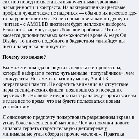
сих пор повод похвастаться выкрученными уровнями
насыщенности и контраста. На альтернативные цветовые
профили лучше также не надеяться — обычно их качество где-
то на уровне плинтуса. Если сочные цвета вам по душе, то
«китаец» с AMOLED дисплеем будет неплохим выбором.
Если нет – вас могут ждать большие проблемы. Что же
касается дополнительных возможностей вроде Always On
Display, то ничего подобного в бюджетном «китайце» вы
почти наверняка не получите.
Почему это важно?
Вы можете никогда не ощутить недостатки процессора,
который набирает в тестах чуть меньше «попугайчиков», чем
конкуренты. Не заметить разницу между 3 и 4 ГБ
оперативной памяти. Не обратить внимания на отсутствие
пары специфических фишек, появившихся в последних
версиях ОС. Но любые недостатки экрана будут бросаться вам
в глаза все то время, что вы будете пользоваться новым
устройством.
Я однозначно предпочту пожертвовать разрешением экрана в
угоду более качественной матрице. Чем до покупки нового
аппарата терпеть отвратительную цветопередачу,
минимальные углы обзора и прочие «мелочи». Практика