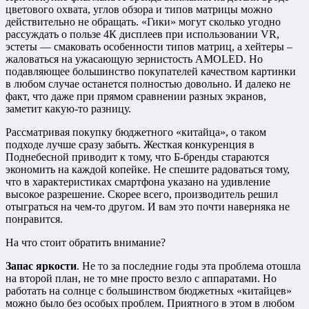
цветового охвата, углов обзора и типов матрицы можно
действительно не обращать. «Гики» могут сколько угодно
рассуждать о пользе 4К дисплеев при использовании VR,
эстеты — смаковать особенности типов матриц, а хейтеры –
жаловаться на ужасающую зернистость AMOLED. Но
подавляющее большинство покупателей качеством картинки
в любом случае останется полностью довольно. И далеко не
факт, что даже при прямом сравнении разных экранов,
заметит какую-то разницу.
Рассматривая покупку бюджетного «китайца», о таком
подходе лучше сразу забыть. Жесткая конкуренция в
Поднебесной приводит к тому, что Б-бренды стараются
экономить на каждой копейке. Не спешите радоваться тому,
что в характеристиках смартфона указано на удивление
высокое разрешение. Скорее всего, производитель решил
отыграться на чем-то другом. И вам это почти наверняка не
понравится.
На что стоит обратить внимание?
Запас яркости
. Не то за последние годы эта проблема отошла
на второй план, не то мне просто везло с аппаратами. Но
работать на солнце с большинством бюджетных «китайцев»
можно было без особых проблем. Приятного в этом в любом