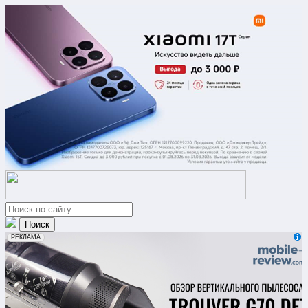
erid: 2VfnxxmNzs5
РЕКЛАМА