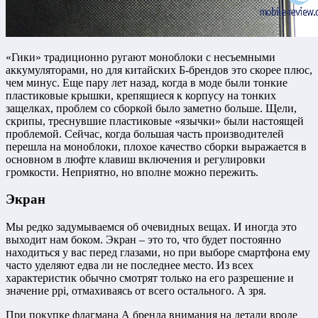
«Гики» традиционно ругают моноблоки с несъемными
аккумуляторами, но для китайских Б-брендов это скорее плюс,
чем минус. Еще пару лет назад, когда в моде были тонкие
пластиковые крышки, крепящиеся к корпусу на тонких
защелках, проблем со сборкой было заметно больше. Щели,
скрипы, треснувшие пластиковые «язычки» были настоящей
проблемой. Сейчас, когда большая часть производителей
перешла на моноблоки, плохое качество сборки выражается в
основном в люфте клавиш включения и регулировки
громкости. Неприятно, но вполне можно пережить.
Экран
Мы редко задумываемся об очевидных вещах. И иногда это
выходит нам боком. Экран – это то, что будет постоянно
находиться у вас перед глазами, но при выборе смартфона ему
часто уделяют едва ли не последнее место. Из всех
характеристик обычно смотрят только на его разрешение и
значение ppi, отмахиваясь от всего остального. А зря.
При покупке флагмана А бренда внимания на детали вроде