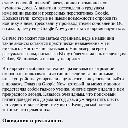
станет основой носимой электроники и компонентов
«умного» дома. Аналитики рассуждали о грядущем
изменении рынка и прекрасных перспективах Google.
Пользователи, которые не имели возможности опробовать
новинку в деле, требовали у производителей обновлений ОС
и гадали, чему еще Google Now успеет за это время научиться.
Сейчас это может показаться странным, ведь в наши дни
такие анонсы остаются практически незамеченными и
никакого ажиотажа не вызывают. Например, всерьез
рассуждать о том, насколько Bixby облегчит жизнь владельцам
Galaxy S8, никому и в голову не придет.
В те времена мобильная техника развивалась с огромной
скоростью, пользователи активно следили за новинками, а
иные устройства устаревали еще до того, как успевали выйти
в продажу. Глядя на Google Now, который на момент анонса
представлял собой гадкого утенка, многие сразу видели в нем
прекрасного лебедя. Казалось очевидным, что поисковый
гигант доведет его до ума за год-два, а уж через пять-шесть
лет сервис и вовсе будет не узнать. Ведь для мобильной
техники это целая эпоха.
Ожидания и реальность