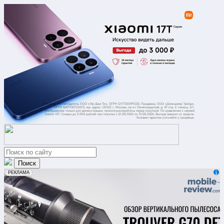
erid: 2VfnxxmNzs5
РЕКЛАМА