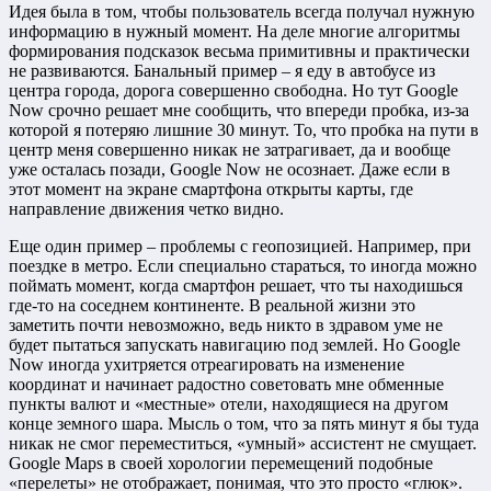
Идея была в том, чтобы пользователь всегда получал нужную
информацию в нужный момент. На деле многие алгоритмы
формирования подсказок весьма примитивны и практически
не развиваются. Банальный пример – я еду в автобусе из
центра города, дорога совершенно свободна. Но тут Google
Now срочно решает мне сообщить, что впереди пробка, из-за
которой я потеряю лишние 30 минут. То, что пробка на пути в
центр меня совершенно никак не затрагивает, да и вообще
уже осталась позади, Google Now не осознает. Даже если в
этот момент на экране смартфона открыты карты, где
направление движения четко видно.
Еще один пример – проблемы с геопозицией. Например, при
поездке в метро. Если специально стараться, то иногда можно
поймать момент, когда смартфон решает, что ты находишься
где-то на соседнем континенте. В реальной жизни это
заметить почти невозможно, ведь никто в здравом уме не
будет пытаться запускать навигацию под землей. Но Google
Now иногда ухитряется отреагировать на изменение
координат и начинает радостно советовать мне обменные
пункты валют и «местные» отели, находящиеся на другом
конце земного шара. Мысль о том, что за пять минут я бы туда
никак не смог переместиться, «умный» ассистент не смущает.
Google Maps в своей хорологии перемещений подобные
«перелеты» не отображает, понимая, что это просто «глюк».