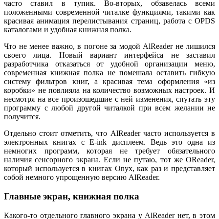
часто ставил в тупик. Во-вторых, обзавелась всеми
положенными современной читалке функциями, такими как
красивая анимация перелистывания страниц, работа с OPDS
каталогами и удобная книжная полка.
Что не менее важно, в погоне за модой AlReader не лишился
своего лица. Новый вариант интерфейса не заставил
разработчика отказаться от удобной организации меню,
современная книжная полка не помешала оставить гибкую
систему фильтров книг, а красивая тема оформления «из
коробки» не повлияла на количество возможных настроек. И
несмотря на все произошедшие с ней изменения, спутать эту
программу с любой другой читалкой при всем желании не
получится.
Отдельно стоит отметить, что AlReader часто используется в
электронных книгах с E-ink дисплеем. Ведь это одна из
немногих программ, которая не требует обязательного
наличия сенсорного экрана. Если не путаю, тот же OReader,
который используется в книгах Onyx, как раз и представляет
собой немного упрощенную версию AlReader.
Главные экран, книжная полка
Какого-то отдельного главного экрана у AlReader нет, в этом