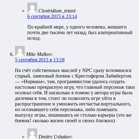
Clostridium_tetani
:
6 сентября 2015 в 23:14
По крайней мере, у одного человека, жившего
почти две тысячи лет назад, был альтернативный
исход.
Mike Malkov
:
5 сентября 2015 в 13:18
На счёт собственных мыслей у NPC сразу вспомнился
старый, ламповый боевик с Кристофером Лабмбертом
— «Нирвана», там, программистом удалось создать
настолько прекрасную игру, что главный персонаж таки
осознал себя. И насколько я помню у автора игры была
дилемма в том, стоит ли позволить игре уйти в
распространение и умножить несчастья виртуального,
но осознавшего себя персонажа, либо помешать
выпуску игры, лишившись не столько карьеры (это же
боевик! сколько жизни своей и своих близких)
Dmitry Ushakov
: