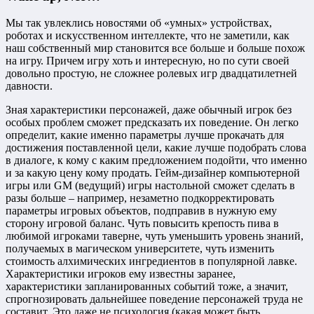
Мы так увлеклись новостями об «умных» устройствах,
роботах и искусственном интеллекте, что не заметили, как
наш собственный мир становится все больше и больше похож
на игру. Причем игру хоть и интересную, но по сути своей
довольно простую, не сложнее ролевых игр двадцатилетней
давности.
Зная характеристики персонажей, даже обычный игрок без
особых проблем сможет предсказать их поведение. Он легко
определит, какие именно параметры лучше прокачать для
достижения поставленной цели, какие лучше подобрать слова
в диалоге, к кому с каким предложением подойти, что именно
и за какую цену кому продать. Гейм-дизайнер компьютерной
игры или GM (ведущий) игры настольной сможет сделать в
разы больше – например, незаметно подкорректировать
параметры игровых объектов, подправив в нужную ему
сторону игровой баланс. Чуть повысить крепость пива в
любимой игроками таверне, чуть уменьшить уровень знаний,
получаемых в магическом университете, чуть изменить
стоимость алхимических ингредиентов в популярной лавке.
Характеристики игроков ему известны заранее,
характеристики запланированных событий тоже, а значит,
спрогнозировать дальнейшее поведение персонажей труда не
составит. Это даже не психология (какая может быть