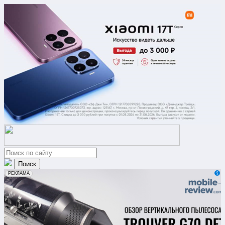
erid: 2VfnxxmNzs5
РЕКЛАМА