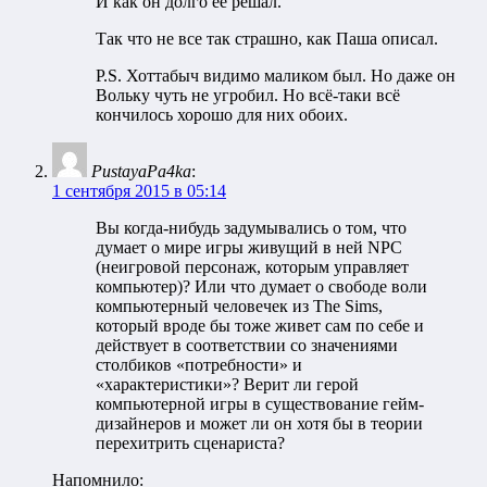
И как он долго её решал.
Так что не все так страшно, как Паша описал.
P.S. Хоттабыч видимо маликом был. Но даже он
Вольку чуть не угробил. Но всё-таки всё
кончилось хорошо для них обоих.
PustayaPa4ka
:
1 сентября 2015 в 05:14
Вы когда-нибудь задумывались о том, что
думает о мире игры живущий в ней NPC
(неигровой персонаж, которым управляет
компьютер)? Или что думает о свободе воли
компьютерный человечек из The Sims,
который вроде бы тоже живет сам по себе и
действует в соответствии со значениями
столбиков «потребности» и
«характеристики»? Верит ли герой
компьютерной игры в существование гейм-
дизайнеров и может ли он хотя бы в теории
перехитрить сценариста?
Напомнило: