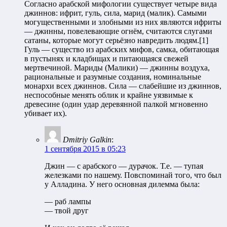
Согласно арабской мифологии существует четыре вида
джиннов: ифрит, гуль, сила, марид (малик). Самыми
могущественными и злобными из них являются ифриты
— джинны, повелевающие огнём, считаются слугами
сатаны, которые могут серьёзно навредить людям.[1]
Гуль — существо из арабских мифов, самка, обитающая
в пустынях и кладбищах и питающаяся свежей
мертвечиной. Мариды (Малики) — джинны воздуха,
рациональные и разумные создания, номинальные
монархи всех джиннов. Сила — слабейшие из джиннов,
неспособные менять облик и крайне уязвимые к
древесине (один удар деревянной палкой мгновенно
убивает их).
Dmitriy Galkin
:
1 сентября 2015 в 05:23
Джин — с арабского — дурачок. Т.е. — тупая
железками по нашему. Повспоминай того, что был
у Алладина. У него основная дилемма была:
— раб лампы
— твой друг