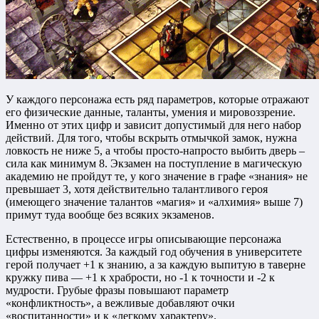
У каждого персонажа есть ряд параметров, которые отражают
его физические данные, таланты, умения и мировоззрение.
Именно от этих цифр и зависит допустимый для него набор
действий. Для того, чтобы вскрыть отмычкой замок, нужна
ловкость не ниже 5, а чтобы просто-напросто выбить дверь –
сила как минимум 8. Экзамен на поступление в магическую
академию не пройдут те, у кого значение в графе «знания» не
превышает 3, хотя действительно талантливого героя
(имеющего значение талантов «магия» и «алхимия» выше 7)
примут туда вообще без всяких экзаменов.
Естественно, в процессе игры описывающие персонажа
цифры изменяются. За каждый год обучения в университете
герой получает +1 к знанию, а за каждую выпитую в таверне
кружку пива — +1 к храбрости, но -1 к точности и -2 к
мудрости. Грубые фразы повышают параметр
«конфликтность», а вежливые добавляют очки
«воспитанности» и к «легкому характеру».