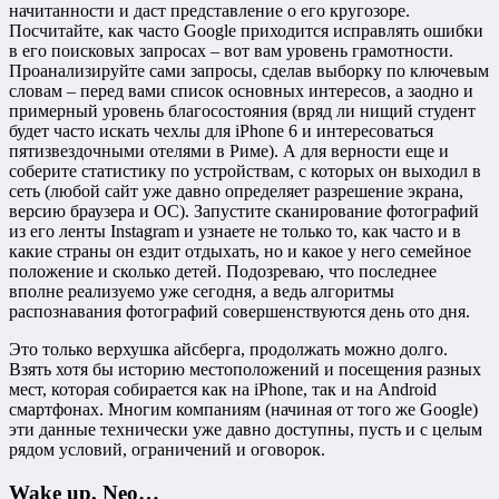
начитанности и даст представление о его кругозоре.
Посчитайте, как часто Google приходится исправлять ошибки
в его поисковых запросах – вот вам уровень грамотности.
Проанализируйте сами запросы, сделав выборку по ключевым
словам – перед вами список основных интересов, а заодно и
примерный уровень благосостояния (вряд ли нищий студент
будет часто искать чехлы для iPhone 6 и интересоваться
пятизвездочными отелями в Риме). А для верности еще и
соберите статистику по устройствам, с которых он выходил в
сеть (любой сайт уже давно определяет разрешение экрана,
версию браузера и ОС). Запустите сканирование фотографий
из его ленты Instagram и узнаете не только то, как часто и в
какие страны он ездит отдыхать, но и какое у него семейное
положение и сколько детей. Подозреваю, что последнее
вполне реализуемо уже сегодня, а ведь алгоритмы
распознавания фотографий совершенствуются день ото дня.
Это только верхушка айсберга, продолжать можно долго.
Взять хотя бы историю местоположений и посещения разных
мест, которая собирается как на iPhone, так и на Android
смартфонах. Многим компаниям (начиная от того же Google)
эти данные технически уже давно доступны, пусть и с целым
рядом условий, ограничений и оговорок.
Wake up, Neo…