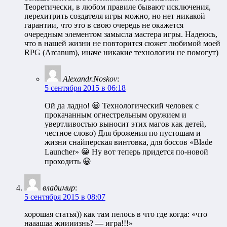
Теоретически, в любом правиле бывают исключения,
перехитрить создателя игры можно, но нет никакой
гарантии, что это в свою очередь не окажется
очередным элементом замысла мастера игры. Надеюсь,
что в нашей жизни не повторится сюжет любимой моей
RPG (Arcanum), иначе никакие технологии не помогут)
Alexandr.Noskov
:
5 сентября 2015 в 06:18
Ой да ладно! 😀 Технологический человек с
прокачанным огнестрельным оружием и
увертливостью выносит этих магов как детей,
честное слово) Для брожения по пустошам и
жизни снайперская винтовка, для боссов «Blade
Launcher» 😀 Ну вот теперь придется по-новой
проходить 😀
владимир
:
5 сентября 2015 в 08:07
хорошая статья)) как там пелось в что где когда: «что
нааашаа жиииизнь? — игра!!!»