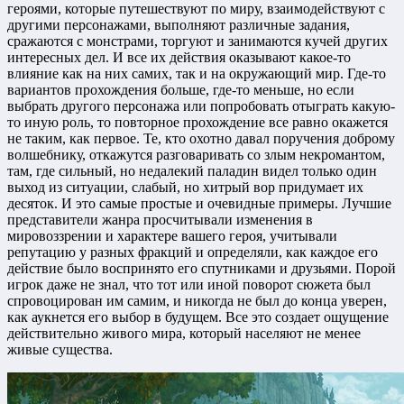
героями, которые путешествуют по миру, взаимодействуют с
другими персонажами, выполняют различные задания,
сражаются с монстрами, торгуют и занимаются кучей других
интересных дел. И все их действия оказывают какое-то
влияние как на них самих, так и на окружающий мир. Где-то
вариантов прохождения больше, где-то меньше, но если
выбрать другого персонажа или попробовать отыграть какую-
то иную роль, то повторное прохождение все равно окажется
не таким, как первое. Те, кто охотно давал поручения доброму
волшебнику, откажутся разговаривать со злым некромантом,
там, где сильный, но недалекий паладин видел только один
выход из ситуации, слабый, но хитрый вор придумает их
десяток. И это самые простые и очевидные примеры. Лучшие
представители жанра просчитывали изменения в
мировоззрении и характере вашего героя, учитывали
репутацию у разных фракций и определяли, как каждое его
действие было воспринято его спутниками и друзьями. Порой
игрок даже не знал, что тот или иной поворот сюжета был
спровоцирован им самим, и никогда не был до конца уверен,
как аукнется его выбор в будущем. Все это создает ощущение
действительно живого мира, который населяют не менее
живые существа.