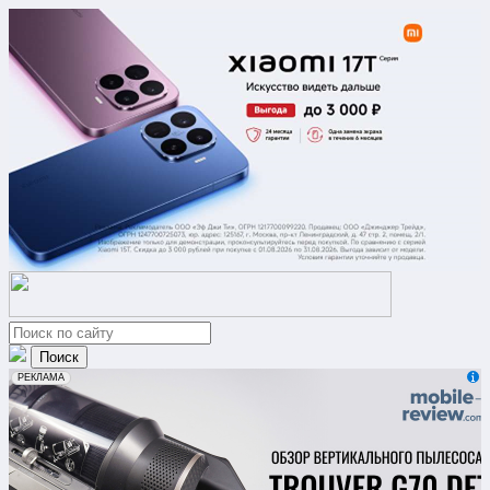
erid: 2VfnxxmNzs5
РЕКЛАМА