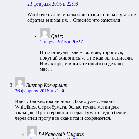
23 февраля 2016 в 22:16
Word очень оригинально исправил опечатку, а я не
обратил внимания… Спасибо что заметили
Qn1x
:
1 марта 2016 в 20:27
Цитата звучит как «Налетай, торопись,
покупай живопись!», а не как вы написали.
И в авторе, и в цитате ошибки сделали,
мда…
Виктор Ковыршин
:
26 февраля 2016 в 21:30
Идея с блокнотом не нова. Давно уже сделано
Whitelines. Серая бумага, белые точки, метки для
закладок. При ксерокопии серая бумага видна белой,
через спец прогу все сканится и сохраняется.
BANanovedis Vulgaris
: