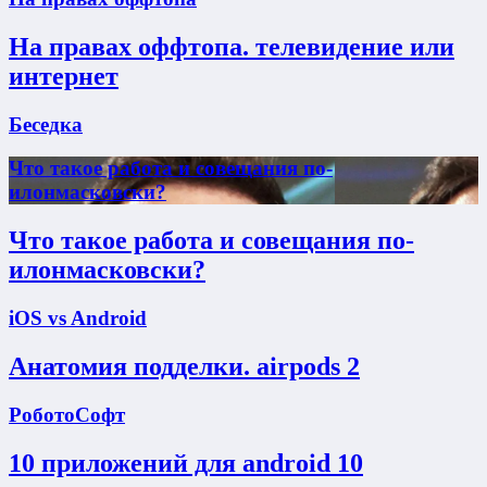
На правах оффтопа. телевидение или
интернет
Беседка
Что такое работа и совещания по-
илонмасковски?
Что такое работа и совещания по-
илонмасковски?
iOS vs Android
Анатомия подделки. airpods 2
РоботоСофт
10 приложений для android 10