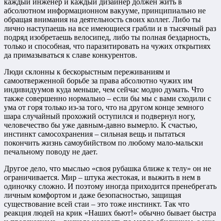
каждый инженер и каждый дизайнер должен жить в
абсолютном информационном вакууме, принципиально не
обращая внимания на деятельность своих коллег. Либо ты
лично наступаешь на все имеющиеся грабли и в тысячный раз
подряд изобретаешь велосипед, либо ты полная бездарность,
только и способная, что паразитировать на чужих открытиях
да примазываться к славе конкурентов.
Люди склонны к бескорыстным переживаниям и
самоотверженной борьбе за права абсолютно чужих им
индивидуумов куда меньше, чем сейчас модно думать. Что
также совершенно нормально – если бы мы с вами сходили с
ума от горя только из-за того, что на другом конце земного
шара случайный прохожий оступился и подвернул ногу,
человечество бы уже давным-давно вымерло. К счастью,
инстинкт самосохранения – сильная вещь и пытаться
покончить жизнь самоубийством по любому мало-мальски
печальному поводу не дает.
Другое дело, что мыслью «своя рубашка ближе к телу» он не
ограничивается. Мир – штука жестокая, и выжить в нем в
одиночку сложно. И поэтому иногда приходится пренебрегать
личным комфортом и даже безопасностью, защищая
существование всей стаи – это тоже инстинкт. Так что
реакция людей на крик «Наших бьют!» обычно бывает быстра