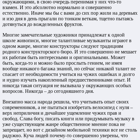
окружающими, в свою очередь перенимая у них что-то
взамен. И это абсолютно нормально и совершенно
естественно. Иначе мы бы с вами до сих пор жили на деревьях
и изо дня в день прыгали по тонким веткам, тщетно пытаясь
дотянуться до вожделенных фруктов.
Многие замечательные художники принадлежат к одной
школе живописи, многие талантливые музыканты играют в
одном жанре, многие конструкторы следуют традициям
родного конструкторского бюро. И это совершенно не мешает
их работам быть интересными и оригинальными. Может
быть, когда-то и можно было прослыть гением, не имея
вообще никакого багажа знаний, но сейчас никакой талант не
спасает от необходимости учиться на чужих ошибках и долго
и нудно изучать накопленный предшественниками опыт. И
никогда такая ситуация не вызывала у окружающих особых
вопросов. Никогда – до сегодняшнего дня.
Внезапно масса народа решила, что учитывать опыт своих
современников, а не пытаться изобретать велосипед с нуля –
верх неприличия и дичайшее ущемление чужих прав и
свобод. Слава богу, писать книги или придумывать музыку в
уже существующем жанре общественное мнение пока не
запрещает, но вот с дизайном мобильной техники все не столь
радужно. Куча людей почему-то совершенно уверены, что