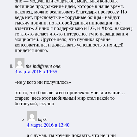
оно — модульный смартфон, модульная консоль,
логичное продолжение идей, которое в наше время,
наконец, можно реализовать благодаря прогрессу. Но
ведь нет, пресловутые «форумные бойцы» найдут
тысячу причин, по которой данная инновация «не
взлетит». Лично я поддерживаю и LG, и Xbox. наконец-
то кто-то делает что-то интереснее тупо наращивания
мощностей. Другое дело, что публика крайне
консервативна, и доказывать успешность этих идей
придется долго.
the indifferent one
:
3 марта 2016 в 19:55
«не у кого ни получилось»
это то, что больше всего привлекло мое внимание…
старею, весь этот мобильный мир стал какой то
бытовухой, скучно
kip2
:
4 марта 2016 в 13:40
а я думал, ты хочешь показать, что не и ни