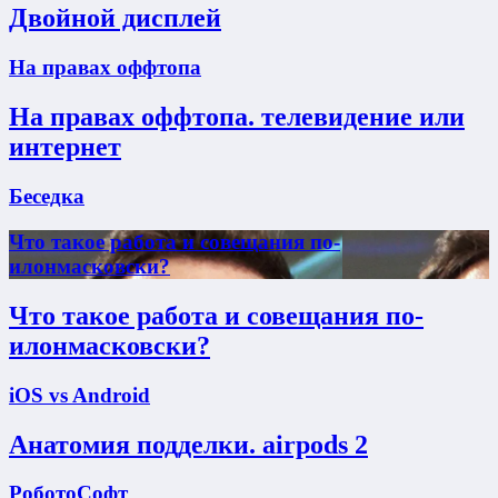
Двойной дисплей
На правах оффтопа
На правах оффтопа. телевидение или
интернет
Беседка
Что такое работа и совещания по-
илонмасковски?
Что такое работа и совещания по-
илонмасковски?
iOS vs Android
Анатомия подделки. airpods 2
РоботоСофт