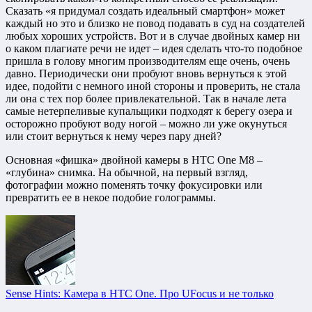
Сказать «я придумал создать идеальный смартфон» может
каждый но это и близко не повод подавать в суд на создателей
любых хороших устройств. Вот и в случае двойных камер ни
о каком плагиате речи не идет – идея сделать что-то подобное
пришла в голову многим производителям еще очень, очень
давно. Периодически они пробуют вновь вернуться к этой
идее, подойти с немного иной стороны и проверить, не стала
ли она с тех пор более привлекательной. Так в начале лета
самые нетерпеливые купальщики подходят к берегу озера и
осторожно пробуют воду ногой – можно ли уже окунуться
или стоит вернуться к нему через пару дней?
Основная «фишка» двойной камеры в HTC One M8 –
«глубина» снимка. На обычной, на первый взгляд,
фотографии можно поменять точку фокусировки или
превратить ее в некое подобие голограммы.
Sense Hints: Камера в HTC One. Про UFocus и не только