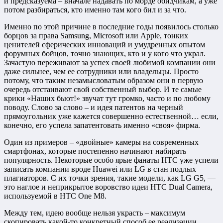
и предсказуема – вначале надавать по морде обидчикам, а уже
потом разбираться, кто именно там кого бил и за что.
Именно по этой причине в последние годы появилось столько
борцов за права Samsung, Microsoft или Apple, тонких
ценителей сферических инноваций и умудренных опытом
форумных бойцов, точно знающих, кто и у кого что украл.
Зачастую переживают за успех своей любимой компании они
даже сильнее, чем ее сотрудники или владельцы. Просто
потому, что таким незамысловатым образом они в первую
очередь отстаивают свой собственный выбор. И те самые
крики «Наших бьют!» звучат тут громко, часто и по любому
поводу. Слово за слово – и идея патентов на черный
прямоугольник уже кажется совершенно естественной… если,
конечно, его успела запатентовать именно «своя» фирма.
Один из примеров – «двойные» камеры на современных
смартфонах, которые постепенно начинают набирать
популярность. Некоторые особо ярые фанаты HTC уже успели
записать компании вроде Huawei или LG в стан подлых
плагиаторов. С их точки зрения, такие модели, как LG G5, —
это наглое и неприкрытое воровство идеи HTC Dual Camera,
используемой в HTC One M8.
Между тем, идею вообще нельзя украсть – максимум
скопировать какой-то конкретный способ ее реализации.