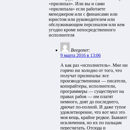
«прилипал». Или вы и сами
«прилипала» если работаете
менеджером или с финансами или
юристом или руководителем или
обслуживающим персоналом или кем
угодно кроме непосредственного
исполнителя
Beegoner
:
9 марта 2016 в 13:06
А как раз «исполнитель». Мне ни
горячо ни холодно от того, что
получат прилипалы: все
производственники — писатели,
копирайтеры, исполнители,
программеры — существуют на
правах рабов — им платят
немного, доят до последнего,
дрючат по-полной. И даже тупое
удовлетворение, что вот мол это
моя вещь, крайне редкое. Бывают
исключения, но их по пальцам
пересчитать. Отсюда и