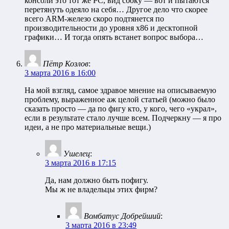
консоли это тот же PC, вид сбоку — вот и пытаются
перетянуть одеяло на себя… Другое дело что скорее
всего ARM-железо скоро подтянется по
производительности до уровня x86 и десктопной
графики… И тогда опять встанет вопрос выбора…
Пётр Козлов
:
3 марта 2016 в 16:00
На мой взгляд, самое здравое мнение на описываемую
проблему, выраженное аж целой статьей (можно было
сказать просто — да по фигу кто, у кого, чего «украл»,
если в результате стало лучше всем. Подчеркну — я про
идеи, а не про материальные вещи.)
Ушелец
:
3 марта 2016 в 17:15
Да, нам должно быть пофигу.
Мы ж не владельцы этих фирм?
Вомбатус Добрейший
:
3 марта 2016 в 23:49