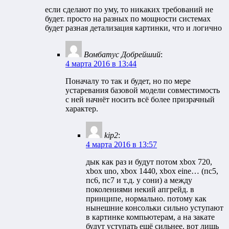
если сделают по уму, то никаких требований не
будет. просто на разных по мощности системах
будет разная детализация картинки, что и логично
Вомбатус Добрейший
:
4 марта 2016 в 13:44
Поначалу то так и будет, но по мере
устаревания базовой модели совместимость
с ней начнёт носить всё более призрачный
характер.
kip2
:
4 марта 2016 в 13:57
дык как раз и будут потом xbox 720,
xbox uno, xbox 1440, xbox eine… (пс5,
пс6, пс7 и т.д. у сони) а между
поколениями некий апгрейд. в
принципе, нормально. потому как
нынешние консольки сильно уступают
в картинке компьютерам, а на закате
будут уступать ещё сильнее. вот лишь