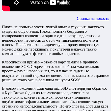
Ссылка на новость
Плоха не попытка учесть чужой опыт и улучшить какую-то
существующую вещь. Плоха попытка бездумного
копирования концепции один в один, когда недостатки и
недоработки переносятся с той же тщательностью, что и
плюсы. Но обычно за юридическую сторону вопроса тут
можно даже не переживать, покупатели накажут такую
компанию куда эффективнее любых юристов.
Классический пример – отказ от карт памяти в прошлом
поколении SGS. Скорее всего, логика была максимально
проста – раз в iPhone их нет, то и у нас не будет. Но
покупатели такой подход не оценили, в их глазах это странное
решение стало очень большим минусом SGS6.
В новом поколении флагмана microSD слот вернули обратно,
а Kyle Brown (один из топ-менеджеров, отвечает за
технологии, контент и запуск продуктов) пришлось
опубликовать официальное заявление, объясняющее такую
странную непоследовательность. По его словам, слот для карт
памяти пропадал не просто так, такое решение было принято