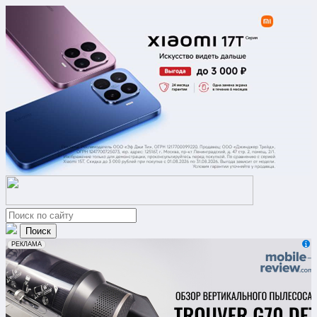
erid: 2VfnxxmNzs5
РЕКЛАМА