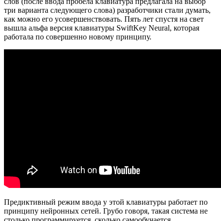
слов (после ввода пробела клавиатура предлагала на выбор
три варианта следующего слова) разработчики стали думать,
как можно его усовершенствовать. Пять лет спустя на свет
вышла альфа версия клавиатуры SwiftKey Neural, которая
работала по совершенно новому принципу.
Предиктивный режим ввода у этой клавиатуры работает по
принципу нейронных сетей. Грубо говоря, такая система не
столько программируется, сколько самообучается,