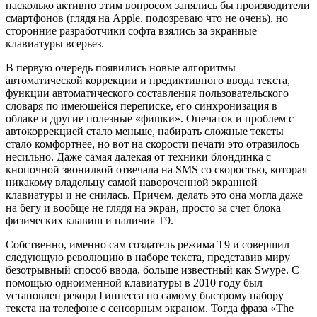
насколько активно этим вопросом занялись бы производители
смартфонов (глядя на Apple, подозреваю что не очень), но
сторонние разработчики софта взялись за экранные
клавиатуры всерьез.
В первую очередь появились новые алгоритмы
автоматической коррекции и предиктивного ввода текста,
функции автоматического составления пользовательского
словаря по имеющейся переписке, его синхронизация в
облаке и другие полезные «фишки». Опечаток и проблем с
автокоррекцией стало меньше, набирать сложные тексты
стало комфортнее, но вот на скорости печати это отразилось
несильно. Даже самая далекая от техники блондинка с
кнопочной звонилкой отвечала на SMS со скоростью, которая
никакому владельцу самой навороченной экранной
клавиатуры и не снилась. Причем, делать это она могла даже
на бегу и вообще не глядя на экран, просто за счет блока
физических клавиш и наличия Т9.
Собственно, именно сам создатель режима Т9 и совершил
следующую революцию в наборе текста, представив миру
безотрывный способ ввода, больше известный как Swype. С
помощью одноименной клавиатуры в 2010 году был
установлен рекорд Гиннесса по самому быстрому набору
текста на телефоне с сенсорным экраном. Тогда фраза «The