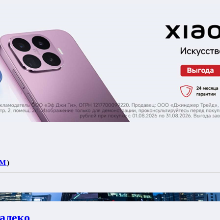
OM
)
алеко