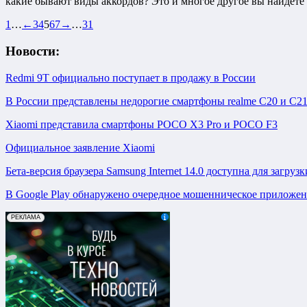
какие бывают виды аккордов? Это и многое другое вы найдете 
1
…
←
3
4
5
6
7
→
…
31
Новости:
Redmi 9T официально поступает в продажу в России
В России представлены недорогие смартфоны realme C20 и C2
Xiaomi представила смартфоны POCO X3 Pro и POCO F3
Официальное заявление Xiaomi
Бета-версия браузера Samsung Internet 14.0 доступна для загрузки
В Google Play обнаружено очередное мошенническое приложе