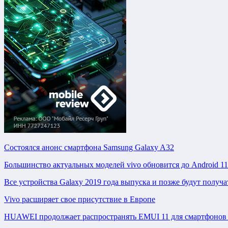
Состоялся анонс смартфона Samsung Galaxy A32
Большинство актуальных моделей vivo обновится до Android 11
Все устройства Galaxy 2019 года выпуска и позже будут получ
Vivo расширяет свое присутствие в Европе
HUAWEI продолжает распространять EMUI 11 для смартфонов 