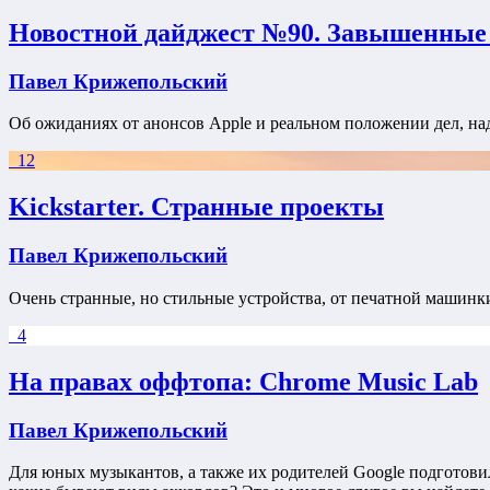
Новостной дайджест №90. Завышенные
Павел Крижепольский
Об ожиданиях от анонсов Apple и реальном положении дел, на
12
Kickstarter. Странные проекты
Павел Крижепольский
Очень странные, но стильные устройства, от печатной машинки
4
На правах оффтопа: Chrome Music Lab
Павел Крижепольский
Для юных музыкантов, а также их родителей Google подготовил