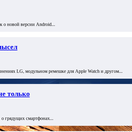
к о новой версии Android...
мысел
нениях LG, модульном ремешке для Apple Watch и другом...
не только
 о грядущих смартфонах...