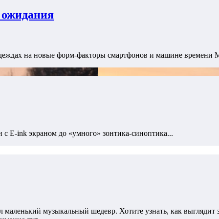
 ожидания
деждах на новые форм-факторы смартфонов и машине времени Me
 с E-ink экраном до «умного» зонтика-синоптика...
 маленький музыкальный шедевр. Хотите узнать, как выглядит зв