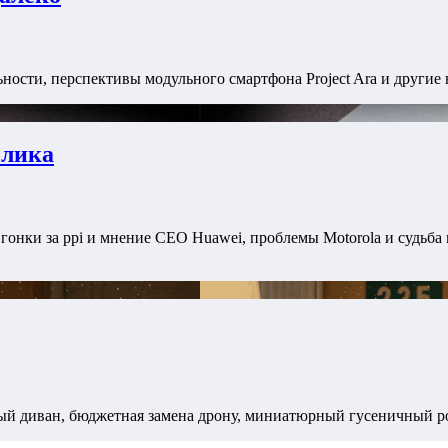
ости, перспективы модульного смартфона Project Ara и другие н
елика
 гонки за ppi и мнение CEO Huawei, проблемы Motorola и судьба
й диван, бюджетная замена дрону, миниатюрный гусеничный робо