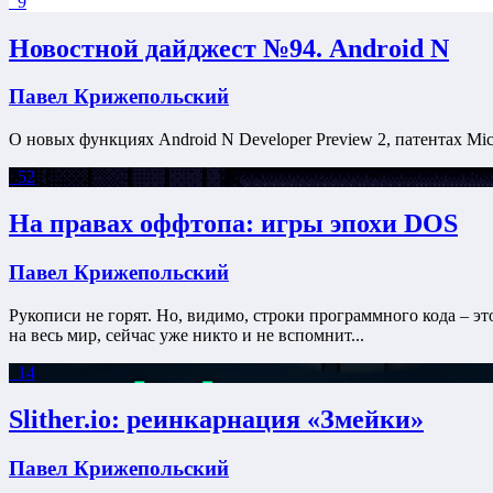
9
Новостной дайджест №94. Android N
Павел Крижепольский
О новых функциях Android N Developer Preview 2, патентах Micr
52
На правах оффтопа: игры эпохи DOS
Павел Крижепольский
Рукописи не горят. Но, видимо, строки программного кода – э
на весь мир, сейчас уже никто и не вспомнит...
14
Slither.io: реинкарнация «Змейки»
Павел Крижепольский