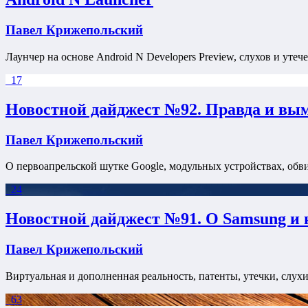
Павел Крижепольский
Лаунчер на основе Android N Developers Preview, слухов и утече
17
Новостной дайджест №92. Правда и вы
Павел Крижепольский
О первоапрельской шутке Google, модульных устройствах, обви
24
Новостной дайджест №91. О Samsung и 
Павел Крижепольский
Виртуальная и дополненная реальность, патенты, утечки, слухи
63