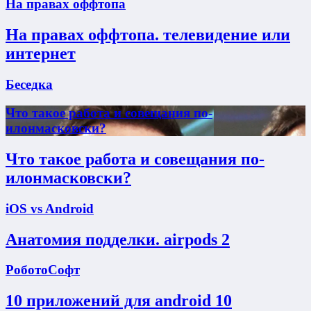
На правах оффтопа
На правах оффтопа. телевидение или
интернет
Беседка
Что такое работа и совещания по-
илонмасковски?
Что такое работа и совещания по-
илонмасковски?
iOS vs Android
Анатомия подделки. airpods 2
РоботоСофт
10 приложений для android 10