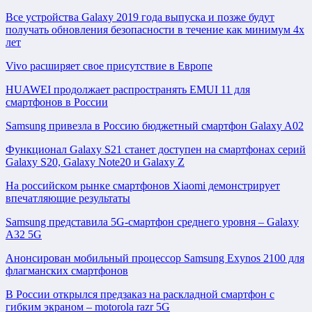
Все устройства Galaxy 2019 года выпуска и позже будут
получать обновления безопасности в течение как минимум 4х
лет
Vivo расширяет свое присутствие в Европе
HUAWEI продолжает распространять EMUI 11 для
смартфонов в России
Samsung привезла в Россию бюджетный смартфон Galaxy A02
Функционал Galaxy S21 станет доступен на смартфонах серий
Galaxy S20, Galaxy Note20 и Galaxy Z
На российском рынке смартфонов Xiaomi демонстрирует
впечатляющие результаты
Samsung представила 5G-смартфон среднего уровня – Galaxy
A32 5G
Анонсирован мобильный процессор Samsung Exynos 2100 для
флагманских смартфонов
В России открылся предзаказ на раскладной смартфон с
гибким экраном – motorola razr 5G