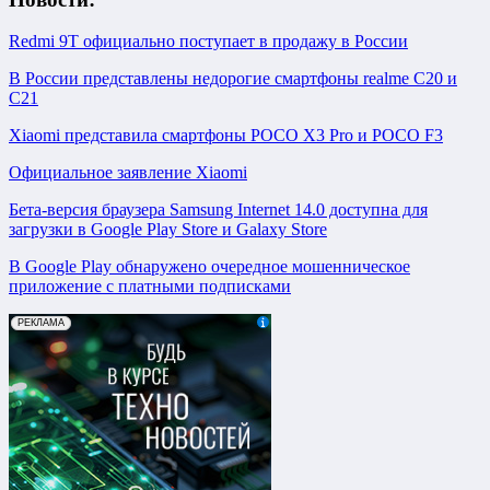
Redmi 9T официально поступает в продажу в России
В России представлены недорогие смартфоны realme C20 и
C21
Xiaomi представила смартфоны POCO X3 Pro и POCO F3
Официальное заявление Xiaomi
Бета-версия браузера Samsung Internet 14.0 доступна для
загрузки в Google Play Store и Galaxy Store
В Google Play обнаружено очередное мошенническое
приложение с платными подписками