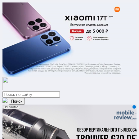
erid: 2VfnxxmNzs5
РЕКЛАМА