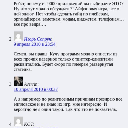
Ребят, почему из 9000 приложений вы выбираете ЭТО?
Ну что тут можно обсуждать?! Айфоновая игра, все о
ней знают. Нет чтобы сделать гайд по плейерам,
органайзерам, заметкам, модам, виджетам, телефонам…
все про ведра….
Игорь Сопрун
:
9 апреля 2010 в 23:54
Семен, вы правы. Кучу программ можно описать: из
всех прочих наверное только с твиттер-клиентами
расквитались. Будет скоро по плеерам развернутая
статейка.
Averrin
:
10 апреля 2010 в 00:37
А я например по религиозным причинам презираю все
эппловское и не знаю их игр. мне интересно. И
вероятно не я один такой. Так что это не показатель.
KOT
: