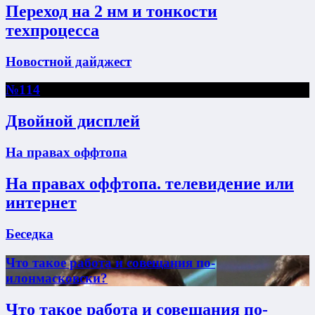
Переход на 2 нм и тонкости
техпроцесса
Новостной дайджест
№114
Двойной дисплей
На правах оффтопа
На правах оффтопа. телевидение или
интернет
Беседка
Что такое работа и совещания по-
илонмасковски?
Что такое работа и совещания по-