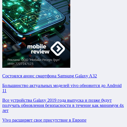
Состоялся анонс смартфона Samsung Galaxy A32
Большинство актуальных моделей vivo обновится до Android
11
Все устройства Galaxy 2019 года выпуска и позже будут
получать обновления безопасности в течение как минимум 4х
лет
Vivo расширяет свое присутствие в Европе