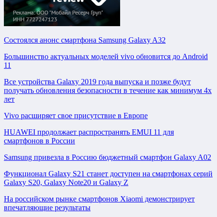
Состоялся анонс смартфона Samsung Galaxy A32
Большинство актуальных моделей vivo обновится до Android
11
Все устройства Galaxy 2019 года выпуска и позже будут
получать обновления безопасности в течение как минимум 4х
лет
Vivo расширяет свое присутствие в Европе
HUAWEI продолжает распространять EMUI 11 для
смартфонов в России
Samsung привезла в Россию бюджетный смартфон Galaxy A02
Функционал Galaxy S21 станет доступен на смартфонах серий
Galaxy S20, Galaxy Note20 и Galaxy Z
На российском рынке смартфонов Xiaomi демонстрирует
впечатляющие результаты