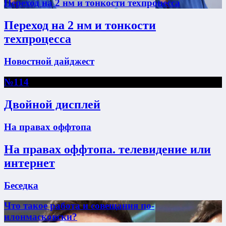
Переход на 2 нм и тонкости техпроцесса
Переход на 2 нм и тонкости
техпроцесса
Новостной дайджест
№114
Двойной дисплей
На правах оффтопа
На правах оффтопа. телевидение или
интернет
Беседка
Что такое работа и совещания по-
илонмасковски?