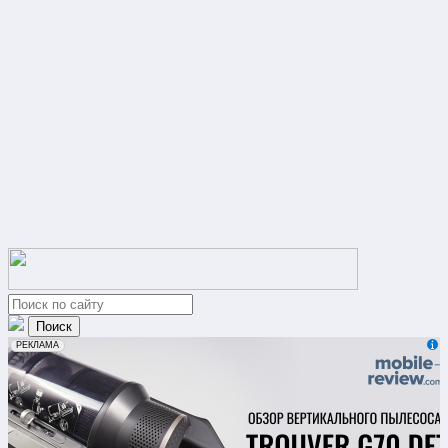
erid: 2VfnxxmNzs5
РЕКЛАМА