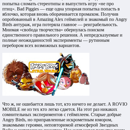
попытка сломать стереотипы и выпустить игру «не про
птиц». Bad Piggies — еще одна упорная попытка попасть в
яблочко, которая вновь оборачивается промахом. Получив
опробованный в Amazing Alex геймплей и знакомый по Angry
Birds антураж, игра потеряла главное — реиграбельность.
Мнимая «свобода творчества» обернулась поиском
единственного правильного решения. А непредсказуемые и
полные неожиданностей эксперименты — рутинным
перебором всех возможных вариантов.
Что ж, не ошибается лишь тот, кто ничего не делает. А ROVIO
MOBILE не из тех кто легко сдается. На этот раз никаких
сомнительных экспериментов с геймплеем. Старые добрые
Angry Birds, но приправленные искрометным юмором,
знакомыми героями, неповторимой атмосферой Звездных