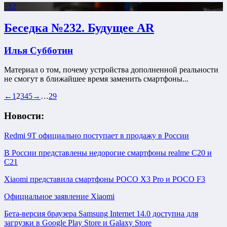
12
Беседка №232. Будущее AR
Илья Субботин
Материал о том, почему устройства дополненной реальности
не смогут в ближайшее время заменить смартфоны...
←
1
2
3
4
5
→
…
29
Новости:
Redmi 9T официально поступает в продажу в России
В России представлены недорогие смартфоны realme C20 и
C21
Xiaomi представила смартфоны POCO X3 Pro и POCO F3
Официальное заявление Xiaomi
Бета-версия браузера Samsung Internet 14.0 доступна для
загрузки в Google Play Store и Galaxy Store