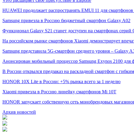
Vivo расширяет свое присутствие в Европе
HUAWEI продолжает распространять EMUI 11 для смартфонов 
Samsung привезла в Россию бюджетный смартфон Galaxy A02
Функционал Galaxy S21 станет доступен на смартфонах серий G
На российском рынке смартфонов Xiaomi демонстрирует впеча
Samsung представила 5G-смартфон среднего уровня – Galaxy A
Анонсирован мобильный процессор Samsung Exynos 2100 для 
В России открылся предзаказ на раскладной смартфон с гибким 
HONOR 10X Lite в России: +5% рынка всего за 1 неделю
Xiaomi привезла в Россию линейку смартфонов Mi 10T
HONOR запускает собственную сеть монобрендовых магазинов
Архив новостей