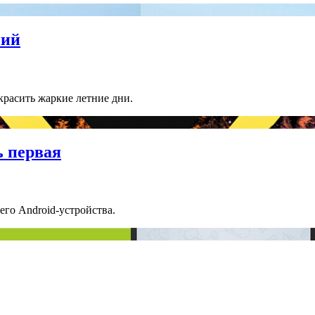
ний
красить жаркие летние дни.
ь первая
го Android-устройства.