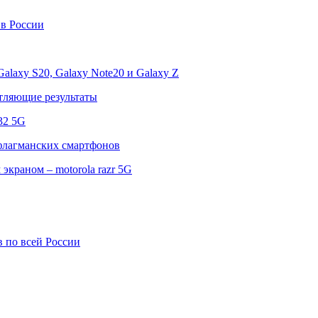
в России
alaxy S20, Galaxy Note20 и Galaxy Z
тляющие результаты
32 5G
флагманских смартфонов
экраном – motorola razr 5G
 по всей России