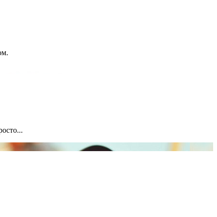
ом.
осто...