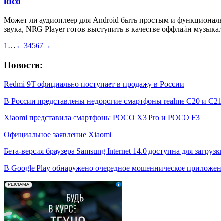
idco
Может ли аудиоплеер для Android быть простым и функционал
звука, NRG Player готов выступить в качестве оффлайн музыка
1
…
←
3
4
5
6
7
→
Новости:
Redmi 9T официально поступает в продажу в России
В России представлены недорогие смартфоны realme C20 и C2
Xiaomi представила смартфоны POCO X3 Pro и POCO F3
Официальное заявление Xiaomi
Бета-версия браузера Samsung Internet 14.0 доступна для загрузки
В Google Play обнаружено очередное мошенническое приложе